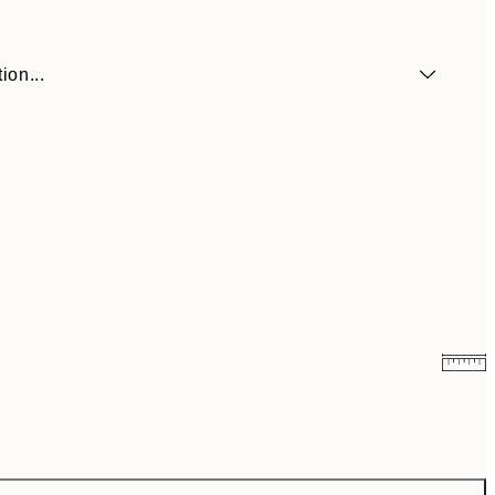
ion...
6,50 €
13 €
9,98 €
19,95 €