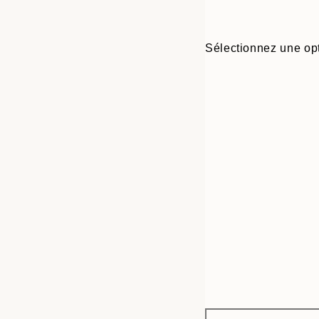
Sélectionnez une opt
Frame
21x30 cm
options
30x40 cm