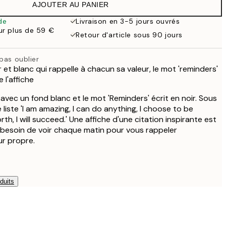
AJOUTER AU PANIER
de
Livraison en 3-5 jours ouvrés
our plus de 59 €
Retour d'article sous 90 jours
pas oublier
r et blanc qui rappelle à chacun sa valeur, le mot 'reminders'
 l'affiche
 avec un fond blanc et le mot 'Reminders' écrit en noir. Sous
liste 'I am amazing, I can do anything, I choose to be
th, I will succeed.' Une affiche d'une citation inspirante est
 besoin de voir chaque matin pour vous rappeler
ur propre.
duits