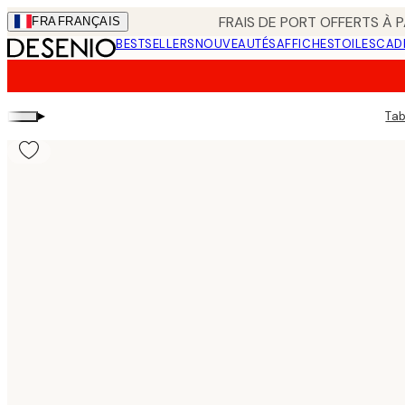
Skip
FRAIS DE PORT OFFERTS À P
FRA
FRANÇAIS
to
BESTSELLERS
NOUVEAUTÉS
AFFICHES
TOILES
CAD
main
content.
▸
Tab