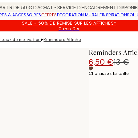
ARTIR DE 59 € D'ACHAT • SERVICE D'ENCADREMENT DISPONIB
RES & ACCESSOIRES
OFFRES
DÉCORATION MURALE
INSPIRATION
SOLU
SALE - 50% DE REMISE SUR LES AFFICHES*
0 min
0 s
Valable
jusqu'au
▸
leaux de motivation
Reminders Affiche
:
2026-
Reminders Affi
08-
09
6,50 €
13 €
Choisissez la taille