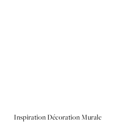
50%*
Girls Affiche
À partir de 6,50 €
13 €
Inspiration Décoration Murale