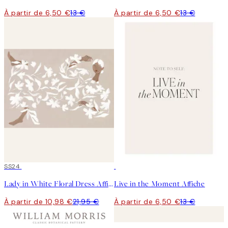
À partir de 6,50 €
13 €
À partir de 6,50 €
13 €
50%*
SS24
50%*
Lady in White Floral Dress Affiche
Live in the Moment Affiche
À partir de 10,98 €
21,95 €
À partir de 6,50 €
13 €