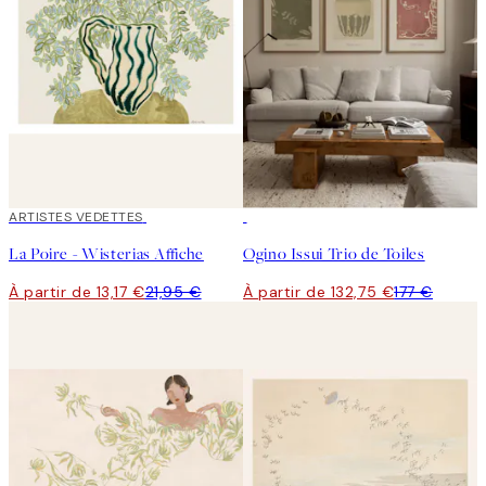
40%*
ARTISTES VEDETTES
-25%
La Poire - Wisterias Affiche
Ogino Issui Trio de Toiles
À partir de 13,17 €
21,95 €
À partir de 132,75 €
177 €