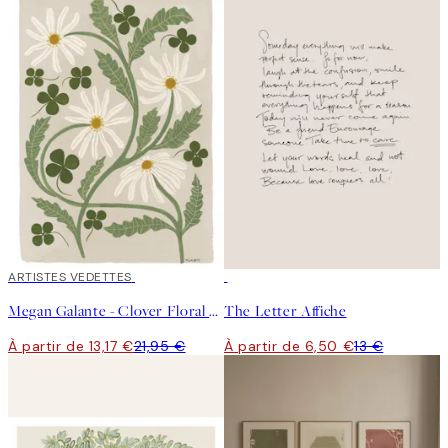
40%*
ARTISTES VEDETTES
50%*
Megan Galante - Clover Floral Affiche
The Letter Affiche
À partir de 13,17 €
21,95 €
À partir de 6,50 €
13 €