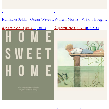
50%*
50%*
Kamisaka Sekka - Ocean Waves From Momoyogusa Affiche
William Morris - Willow Bough Landscape Affiche
À partir de 9,98 €
19,95 €
À partir de 9,98 €
19,95 €
50%*
50%*