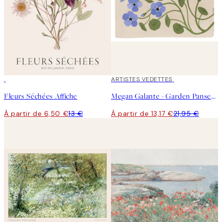
50%*
40%*
ARTISTES VEDETTES
Fleurs Séchées Affiche
Megan Galante - Garden Pansey Affiche
À partir de 6,50 €
13 €
À partir de 13,17 €
21,95 €