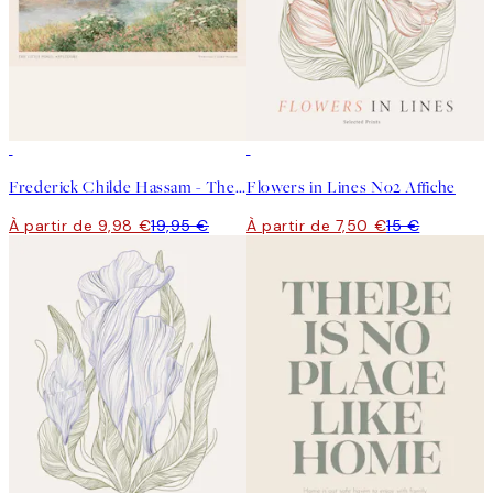
50%*
50%*
Frederick Childe Hassam - The Little Pond, Appledore Affiche
Flowers in Lines No2 Affiche
À partir de 9,98 €
19,95 €
À partir de 7,50 €
15 €