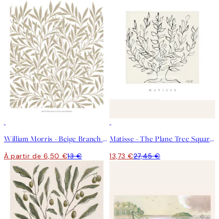
50%*
50%*
William Morris - Beige Branch Affiche
Matisse - The Plane Tree Square Affiche
À partir de 6,50 €
13 €
13,73 €
27,45 €