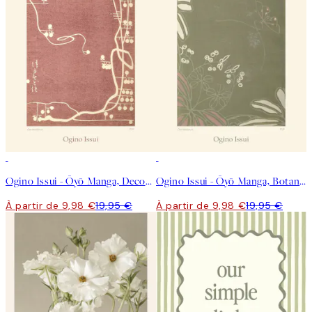
50%*
50%*
Ogino Issui - Ōyō Manga, Decorative Study Affiche
Ogino Issui - Ōyō Manga, Botanical Study Affiche
À partir de 9,98 €
19,95 €
À partir de 9,98 €
19,95 €