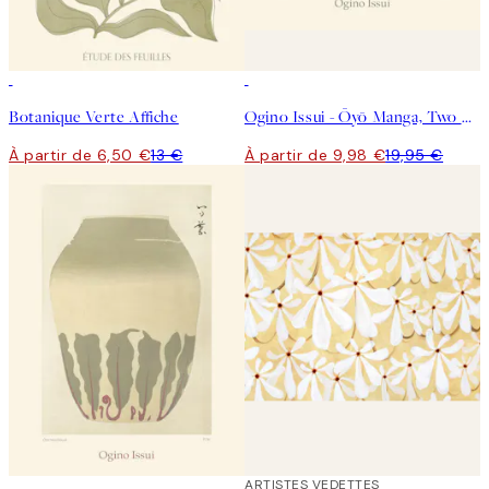
50%*
50%*
Botanique Verte Affiche
Ogino Issui - Ōyō Manga, Two Birds Affiche
À partir de 6,50 €
13 €
À partir de 9,98 €
19,95 €
50%*
40%*
ARTISTES VEDETTES