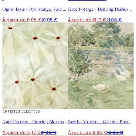
Ogino Issui - Ōyō Manga, Vase Study Affiche
Kate Pottage - Dancing Daisies Affiche
À partir de 9,98 €
19,95 €
À partir de 13,17 €
21,95 €
40%*
ARTISTES VEDETTES
50%*
Kate Pottage - Dancing Blooms Affiche
Berthe Morisot - Girl in a Boat with Geese Affiche
À partir de 13,17 €
21,95 €
À partir de 9,98 €
19,95 €