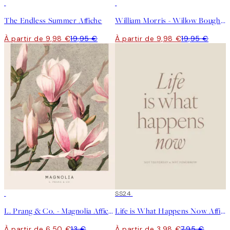
50%*
50%*
The Endless Summer Affiche
William Morris - Willow Bough Pink Landscape Affiche
À partir de 9,98 €
19,95 €
À partir de 9,98 €
19,95 €
50%*
50%*
SS24
L. Prang & Co. - Magnolia Affiche
Life is What Happens Now Affiche
À partir de 6,50 €
13 €
À partir de 3,98 €
7,95 €