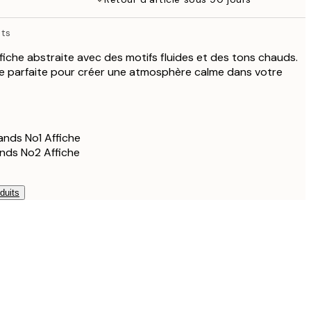
76 €
65,34 €
nts
108,90 €
ffiche abstraite avec des motifs fluides et des tons chauds.
142,80 €
e parfaite pour créer une atmosphère calme dans votre
238 €
ands No1 Affiche
ands No2 Affiche
duits