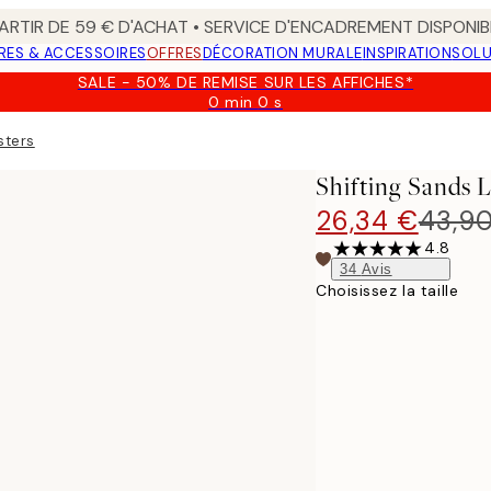
ARTIR DE 59 € D'ACHAT • SERVICE D'ENCADREMENT DISPONIB
RES & ACCESSOIRES
OFFRES
DÉCORATION MURALE
INSPIRATION
SOLU
SALE - 50% DE REMISE SUR LES AFFICHES*
0 min
0 s
Valable
jusqu'au
sters
:
2026-
Shifting Sands 
08-
09
26,34 €
43,9
4.8
34
Avis
Choisissez la taille