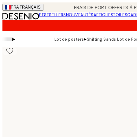
Skip
FRAIS DE PORT OFFERTS À P
FRA
FRANÇAIS
to
BESTSELLERS
NOUVEAUTÉS
AFFICHES
TOILES
CAD
main
content.
▸
▸
Lot de posters
Shifting Sands Lot de Po