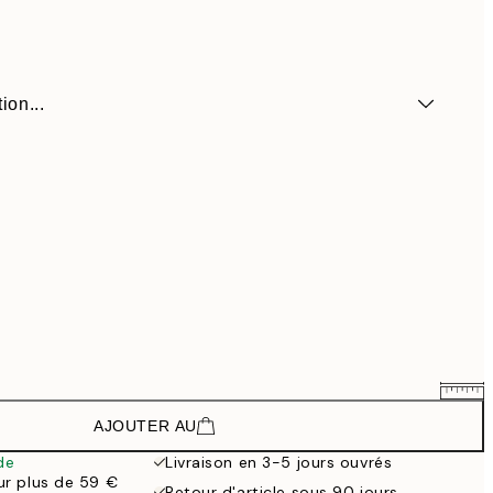
ion...
AJOUTER AU
26,34 €
43,90 €
de
Livraison en 3-5 jours ouvrés
our plus de 59 €
45,60 €
Retour d'article sous 90 jours