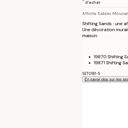
50x70 cm
d'achat
Affiche Sables Mouva
70x100 cm
Shifting Sands : une a
100x150 cm
Une décoration mural
maison.
19870 Shifting S
19871 Shifting S
SET0181-5
En savoir plus sur nos pro