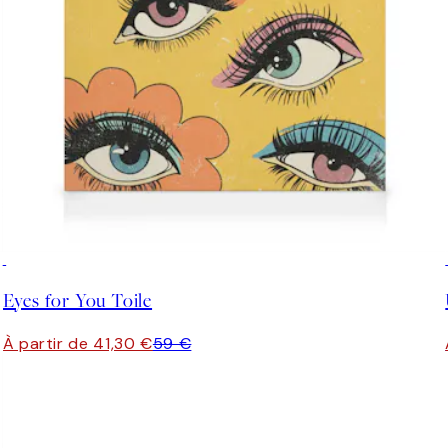
30%*
Eyes for You Toile
À partir de 41,30 €
59 €