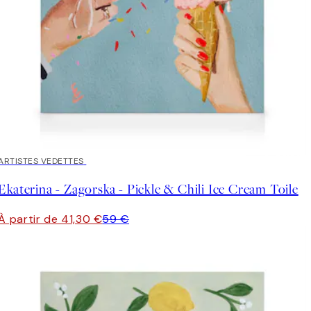
30%*
ARTISTES VEDETTES
Ekaterina - Zagorska - Pickle & Chili Ice Cream Toile
À partir de 41,30 €
59 €