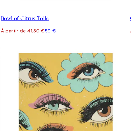
30%*
Bowl of Citrus Toile
À partir de 41,30 €
59 €