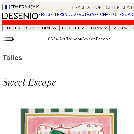
Skip
FRAIS DE PORT OFFERTS À P
FRA
FRANÇAIS
to
BESTSELLERS
NOUVEAUTÉS
AFFICHES
TOILES
CAD
main
content.
TOUTES LES CATÉGORIES
COULEUR
FORMAT
TAILLE
▸
▸
SS24 Art Trends
Sweet Escape
Toiles
Sweet Escape