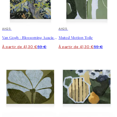
30%*
AH25
30%*
AH25
Van Gogh - Blossoming Acacia Branches Toile
Muted Motion Toile
À partir de 41,30 €
59 €
À partir de 41,30 €
59 €