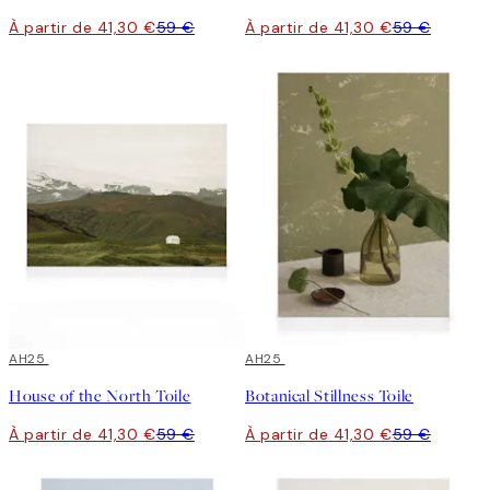
À partir de 41,30 €
59 €
À partir de 41,30 €
59 €
30%*
AH25
30%*
AH25
House of the North Toile
Botanical Stillness Toile
À partir de 41,30 €
59 €
À partir de 41,30 €
59 €