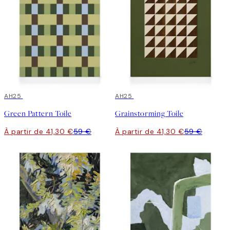
30%*
AH25
30%*
AH25
Green Pattern Toile
Grainstorming Toile
À partir de 41,30 €
59 €
À partir de 41,30 €
59 €