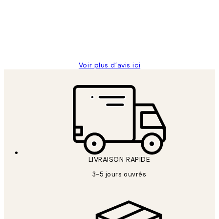
clients
ouvert.Feuille enveloppant les affiches
abîmées aux extrémités.
4 juin
Edith G
Voir plus d’avis ici
LIVRAISON RAPIDE
3-5 jours ouvrés