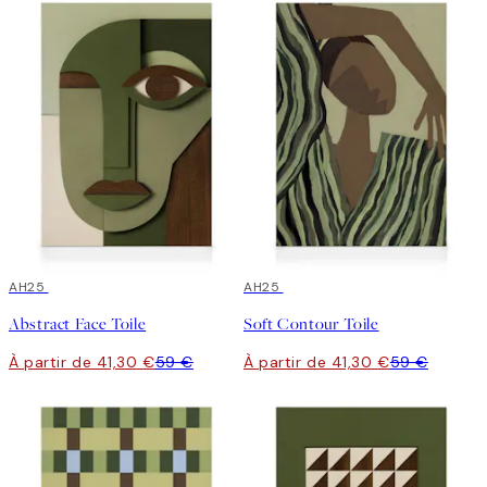
30%*
AH25
30%*
AH25
Abstract Face Toile
Soft Contour Toile
À partir de 41,30 €
59 €
À partir de 41,30 €
59 €