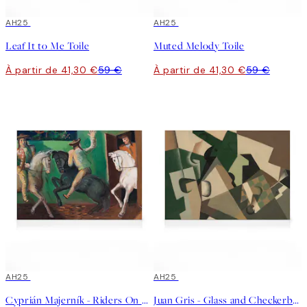
30%*
AH25
30%*
AH25
Leaf It to Me Toile
Muted Melody Toile
À partir de 41,30 €
59 €
À partir de 41,30 €
59 €
30%*
AH25
30%*
AH25
Cyprián Majerník - Riders On Horses Toile
Juan Gris - Glass and Checkerboard Toile