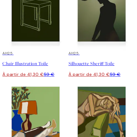
30%*
AH25
30%*
AH25
Chair Illustration Toile
Silhouette Sheriff Toile
À partir de 41,30 €
59 €
À partir de 41,30 €
59 €