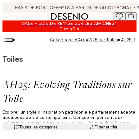
Skip
to
main
SALE - 50% DE REMISE SUR LES AFFICHES*
content.
0 min
0 s
Valable
jusqu'au
▸
▸
Collections d'Art AW25 sur Toiles
AH25: Evo
:
2026-
08-
Toiles
09
AH25: Evolving Traditions sur
Toile
Explorer un style d'inspiration patrimoniale parfaitement adapté
aux modes de vie contemporains. Conçue en pensant aux
irrésistibles coins lecture et aux bureaux à domicile élégants,
Lire la suite
Toutes les catégories
Filtrer et trier
cette collection de toiles a été créée pour moderniser
l'esthétique de la maison de campagne d'aujourd'hui en y
ajoutant un élément décalé et fantaisiste.