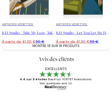
30%*
ARTISTES VEDETTES
30%*
ARTISTES VEDETTES
KH Studio - Take My Love, Take It Down Toile
KH Studio - Let You Let Me Down Toile
À partir de 41,30 €
59 €
À partir de 41,30 €
59 €
MONTRE 18 SUR 18 PRODUITS
Avis des clients
EXCELLENTS
4.4 sur 5 étoiles
Basé sur 108767 évaluations.
Voir quelques avis ici.
Acheteur vérifié
Avis
des
Impression que le colis avait été