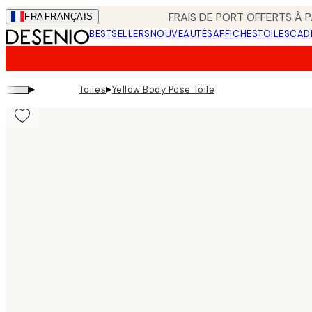
Skip
FRAIS DE PORT OFFERTS À P
FRA
FRANÇAIS
to
BESTSELLERS
NOUVEAUTÉS
AFFICHES
TOILES
CAD
main
content.
▸
▸
Toiles
Yellow Body Pose Toile