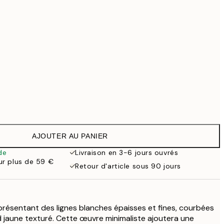
69,30 €
99 €
Pas de cadre
AJOUTER AU PANIER
de
Livraison en 3-6 jours ouvrés
our plus de 59 €
Retour d'article sous 90 jours
eprésentant des lignes blanches épaisses et fines, courbées
nd jaune texturé. Cette œuvre minimaliste ajoutera une