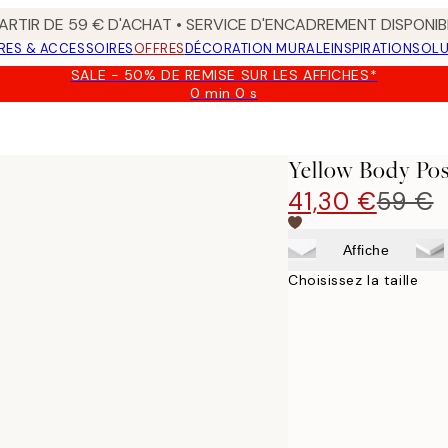
ARTIR DE 59 € D'ACHAT • SERVICE D'ENCADREMENT DISPONIB
RES & ACCESSOIRES
OFFRES
DÉCORATION MURALE
INSPIRATION
SOLU
SALE - 50% DE REMISE SUR LES AFFICHES*
0 min
0 s
Valable
jusqu'au
:
2026-
Yellow Body Pos
08-
09
41,30 €
59 €
Affiche
Choisissez la taille