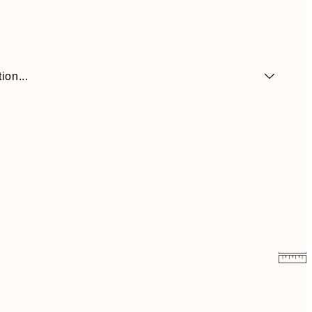
ion...
41,30 €
59 €