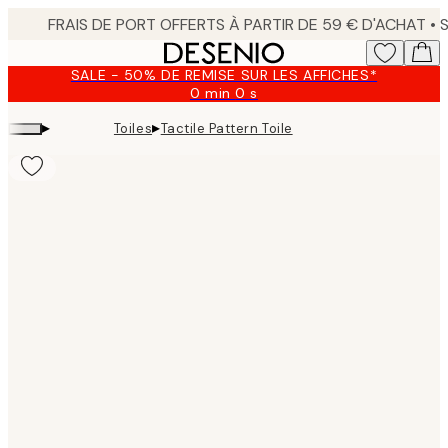
Skip
to
main
SALE - 50% DE REMISE SUR LES AFFICHES*
content.
0 min
0 s
Valable
jusqu'au
▸
▸
Toiles
Tactile Pattern Toile
:
2026-
08-
09
Product