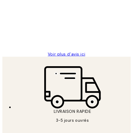
Avis
des
Impression que le colis avait été
clients
ouvert.Feuille enveloppant les affiches
abîmées aux extrémités.
4 juin
Edith G
Voir plus d’avis ici
LIVRAISON RAPIDE
3-5 jours ouvrés