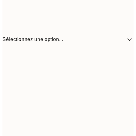
Sélectionnez une option...
41,3
30x40 cm