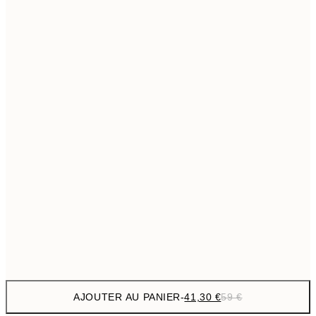
69,3
50x70 cm
Pas de cadre
AJOUTER AU PANIER
-
41,30 €
59 €