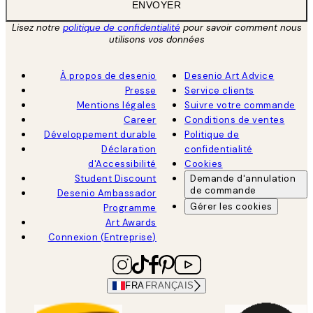
ENVOYER
Lisez notre
politique de confidentialité
pour savoir comment nous
utilisons vos données
À propos de desenio
Desenio Art Advice
Presse
Service clients
Mentions légales
Suivre votre commande
Career
Conditions de ventes
Développement durable
Politique de
Déclaration
confidentialité
d'Accessibilité
Cookies
Student Discount
Demande d'annulation
de commande
Desenio Ambassador
Gérer les cookies
Programme
Art Awards
Connexion (Entreprise)
FRA
FRANÇAIS