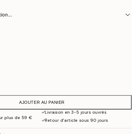
ion...
AJOUTER AU PANIER
55,9
dre noir
79,
Livraison en 3-5 jours ouvrés
our plus de 59 €
Retour d'article sous 90 jours