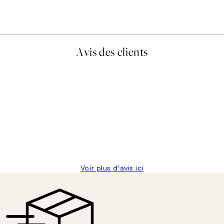
À partir de 6,50 €
13 €
Avis des clients
lis avait été ouvert.Feuille enveloppant les affiches abîmées aux e
Voir plus d’avis ici