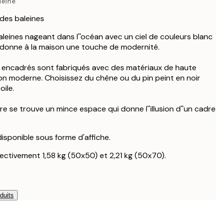
leine
 des baleines
baleines nageant dans l''océan avec un ciel de couleurs blanc
ue donne à la maison une touche de modernité.
e encadrés sont fabriqués avec des matériaux de haute
tion moderne. Choisissez du chêne ou du pin peint en noir
ile.
adre se trouve un mince espace qui donne l''illusion d''un cadre
 disponible sous forme d'affiche.
ectivement 1,58 kg (50x50) et 2,21 kg (50x70).
duits