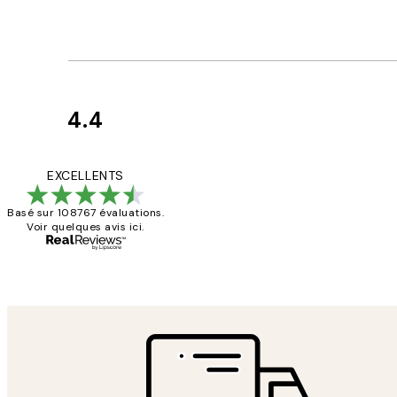
4.4
Avis
des
Impression que le co
EXCELLENTS
clients
Basé sur 108767 évaluations.
Voir quelques avis ici.
4 juin
Edith G