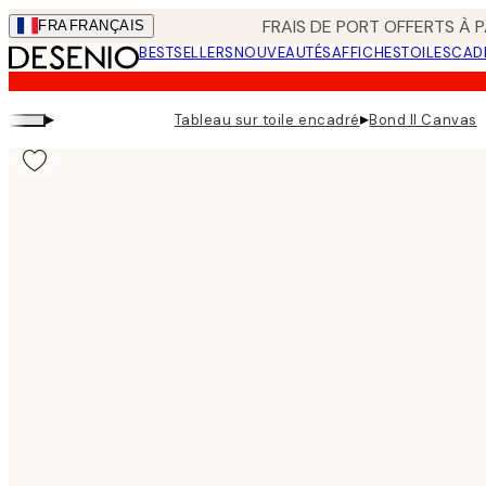
Skip
FRAIS DE PORT OFFERTS À P
FRA
FRANÇAIS
to
BESTSELLERS
NOUVEAUTÉS
AFFICHES
TOILES
CAD
main
content.
▸
▸
Tableau sur toile encadré
Bond II Canvas