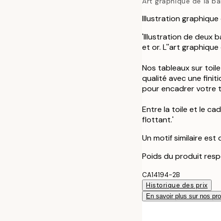
Art graphique de la ba
Illustration graphique
'Illustration de deux 
et or. L''art graphiq
Nos tableaux sur toil
qualité avec une fini
pour encadrer votre to
Entre la toile et le c
flottant.'
Un motif similaire est
Poids du produit resp
CA14194-2B
Historique des prix
En savoir plus sur nos pro