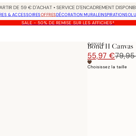
ARTIR DE 59 € D'ACHAT • SERVICE D'ENCADREMENT DISPONIB
RES & ACCESSOIRES
OFFRES
DÉCORATION MURALE
INSPIRATION
SOLU
SALE - 50% DE REMISE SUR LES AFFICHES*
CANVAS
Bond II Canvas
55,97 €
79,95
Choisissez la taille