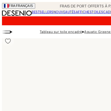
Skip
FRAIS DE PORT OFFERTS À P
FRA
FRANÇAIS
to
BESTSELLERS
NOUVEAUTÉS
AFFICHES
TOILES
CAD
main
content.
▸
▸
Tableau sur toile encadré
Aquatic Greene