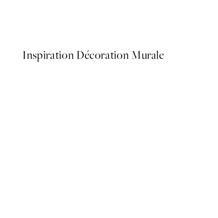
Lemons In Sunlight Poster
À partir de 6,50 €
13 €
Inspiration Décoration Murale