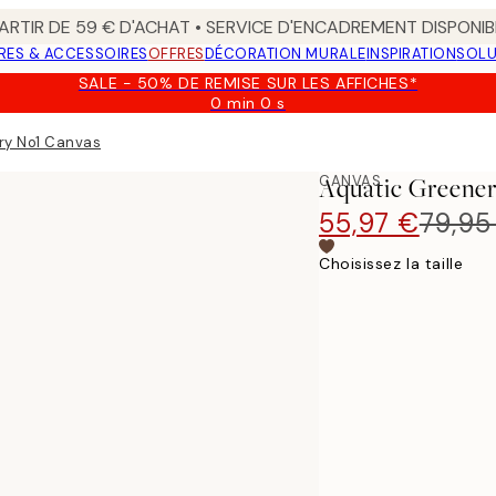
ARTIR DE 59 € D'ACHAT • SERVICE D'ENCADREMENT DISPONIB
RES & ACCESSOIRES
OFFRES
DÉCORATION MURALE
INSPIRATION
SOLU
SALE - 50% DE REMISE SUR LES AFFICHES*
0 min
0 s
Valable
jusqu'au
ry No1 Canvas
:
2026-
CANVAS
Aquatic Greene
08-
09
55,97 €
79,95
Choisissez la taille