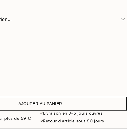
ion...
AJOUTER AU PANIER
55,9
dre de chêne
79,
Livraison en 3-5 jours ouvrés
our plus de 59 €
Retour d'article sous 90 jours