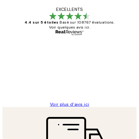
EXCELLENTS
4.4 sur 5 étoiles
Basé sur 108767 évaluations.
Voir quelques avis ici.
Acheteur vérifié
Avis
des
Impression que le colis avait été
clients
ouvert.Feuille enveloppant les affiches
abîmées aux extrémités.
4 juin
Edith G
Voir plus d’avis ici