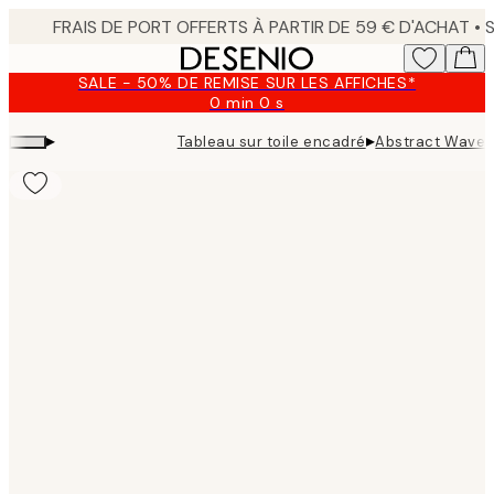
Skip
to
main
SALE - 50% DE REMISE SUR LES AFFICHES*
content.
0 min
0 s
Valable
jusqu'au
▸
▸
Tableau sur toile encadré
Abstract Wave 
:
2026-
08-
09
Product
images