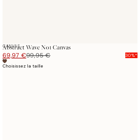
CANVAS
Abstract Wave No1 Canvas
69,97 €
99,95 €
30%*
Choisissez la taille