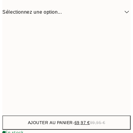
Sélectionnez une option...
69,9
50x70 cm - Cadre noir
99,
AJOUTER AU PANIER
-
69,97 €
99,95 €
En stock