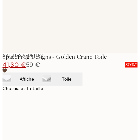
ARTISTES VEDETTES
SpaceFrog Designs - Golden Crane Toile
41,30 €
59 €
30%*
Affiche
Toile
Choisissez la taille