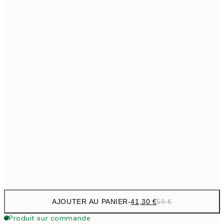
69,3
50x70 cm
Pas de cadre
AJOUTER AU PANIER
-
41,30 €
59 €
Produit sur commande