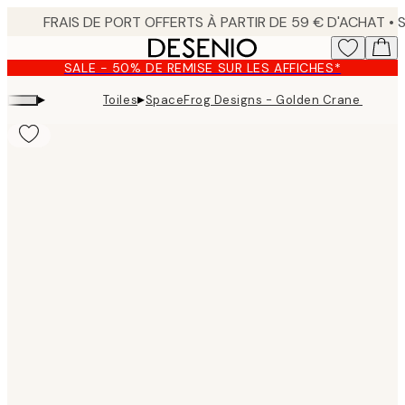
Skip
to
main
SALE - 50% DE REMISE SUR LES AFFICHES*
content.
▸
▸
Toiles
SpaceFrog Designs - Golden Crane Toile
Product
images