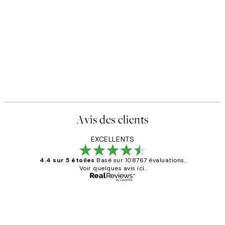
Avis des clients
EXCELLENTS
4.4 sur 5 étoiles
Basé sur 108767 évaluations.
Voir quelques avis ici.
Acheteur vérifié
Avis
des
Impression que le colis avait été