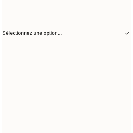
Sélectionnez une option...
41,3
30x40 cm