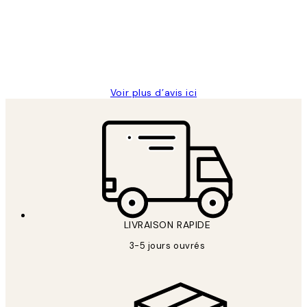
clients
ouvert.Feuille enveloppant les affiches
abîmées aux extrémités.
4 juin
Edith G
Voir plus d’avis ici
LIVRAISON RAPIDE
3-5 jours ouvrés