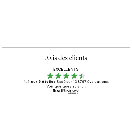
Avis des clients
EXCELLENTS
4.4 sur 5 étoiles
Basé sur 108767 évaluations.
Voir quelques avis ici.
Acheteur vérifié
Avis
des
Impression que le colis avait été
clients
ouvert.Feuille enveloppant les affiches
abîmées aux extrémités.