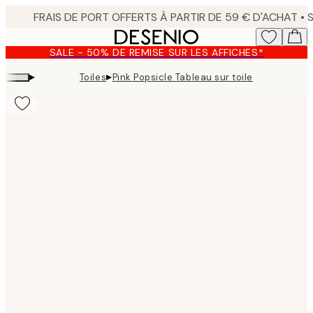
Skip
to
main
SALE - 50% DE REMISE SUR LES AFFICHES*
content.
▸
▸
Toiles
Pink Popsicle Tableau sur toile
Product
images