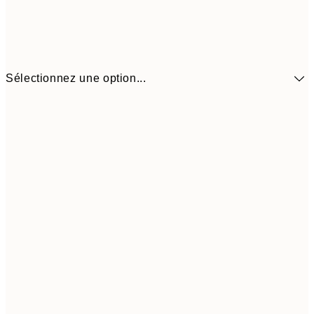
Sélectionnez une option...
41,3
30x40 cm