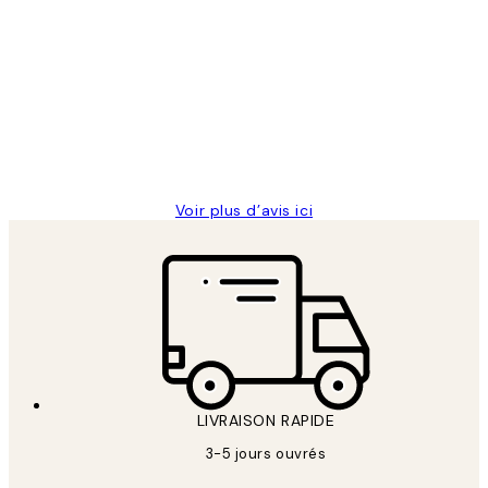
Acheteur vérifié
Avis
des
Impression que le colis avait été
clients
ouvert.Feuille enveloppant les affiches
abîmées aux extrémités.
4 juin
Edith G
Voir plus d’avis ici
LIVRAISON RAPIDE
3-5 jours ouvrés