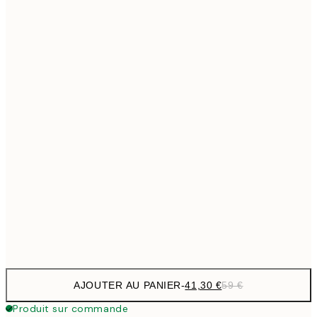
69,3
50x70 cm
Pas de cadre
AJOUTER AU PANIER
-
41,30 €
59 €
Produit sur commande