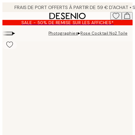
Skip
to
main
SALE - 50% DE REMISE SUR LES AFFICHES*
content.
▸
▸
Photographies
Rose Cocktail No2 Toile
Product
images