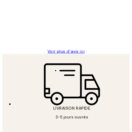
des
Impression que le colis avait été
clients
ouvert.Feuille enveloppant les affiches
abîmées aux extrémités.
4 juin
Edith G
Voir plus d’avis ici
LIVRAISON RAPIDE
3-5 jours ouvrés