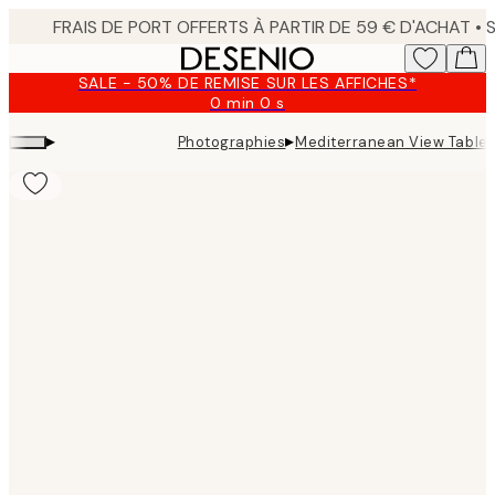
Skip
to
main
SALE - 50% DE REMISE SUR LES AFFICHES*
content.
0 min
0 s
Valable
jusqu'au
▸
▸
Photographies
Mediterranean View Tableau
:
2026-
08-
09
Product