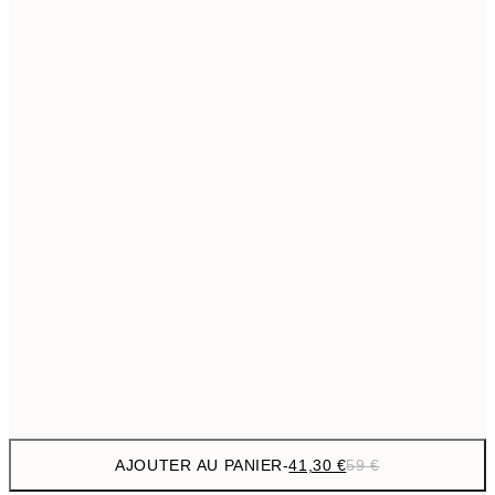
69,3
50x70 cm
Pas de cadre
AJOUTER AU PANIER
-
41,30 €
59 €