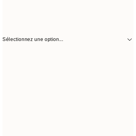
Sélectionnez une option...
41,3
30x40 cm