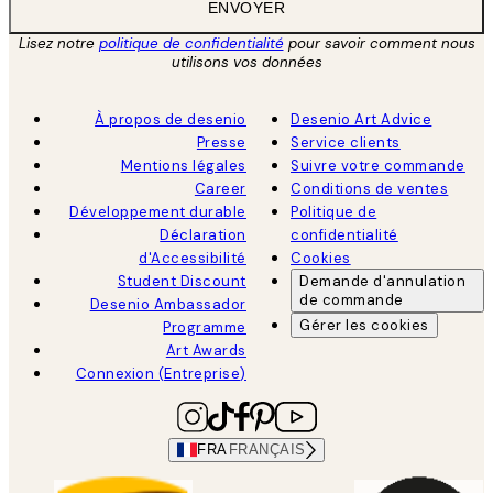
ENVOYER
Lisez notre
politique de confidentialité
pour savoir comment nous
utilisons vos données
À propos de desenio
Desenio Art Advice
Presse
Service clients
Mentions légales
Suivre votre commande
Career
Conditions de ventes
Développement durable
Politique de
Déclaration
confidentialité
d'Accessibilité
Cookies
Student Discount
Demande d'annulation
de commande
Desenio Ambassador
Gérer les cookies
Programme
Art Awards
Connexion (Entreprise)
FRA
FRANÇAIS