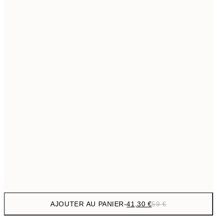
69,3
50x70 cm
Pas de cadre
AJOUTER AU PANIER
-
41,30 €
59 €