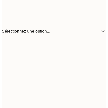
Sélectionnez une option...
41,3
30x40 cm