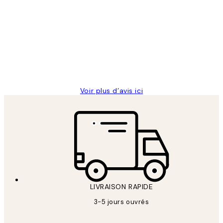
Avis
des
Impression que le colis avait été
clients
ouvert.Feuille enveloppant les affiches
abîmées aux extrémités.
4 juin
Edith G
Voir plus d’avis ici
LIVRAISON RAPIDE
3-5 jours ouvrés