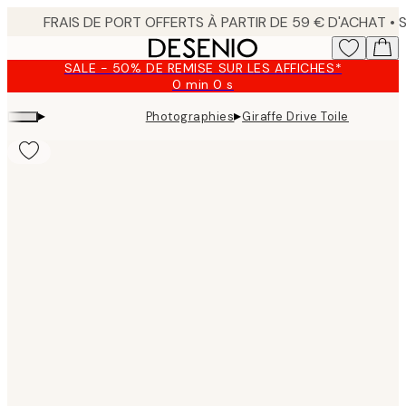
Skip
to
main
SALE - 50% DE REMISE SUR LES AFFICHES*
content.
0 min
0 s
Valable
jusqu'au
▸
▸
Photographies
Giraffe Drive Toile
:
2026-
08-
09
Product