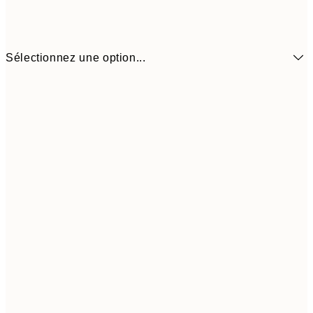
Sélectionnez une option...
30x40 cm
5
50x70 cm
9