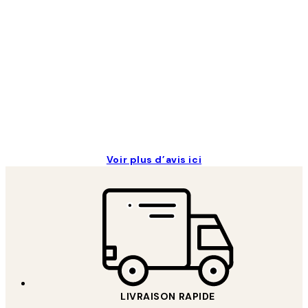
des
clients
Impression que le colis avait été ouvert.Feuille
4 juin
Edith G
Voir plus d’avis ici
LIVRAISON RAPIDE