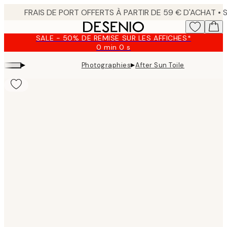
Skip
to
main
SALE - 50% DE REMISE SUR LES AFFICHES*
content.
0 min
0 s
Valable
jusqu'au
▸
▸
Photographies
After Sun Toile
:
2026-
08-
09
Product
images