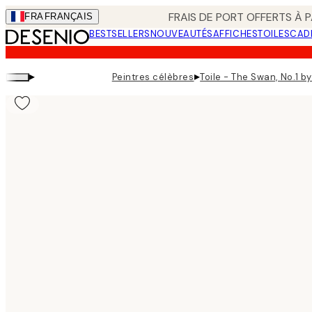
Skip
FRAIS DE PORT OFFERTS À P
FRA
FRANÇAIS
to
BESTSELLERS
NOUVEAUTÉS
AFFICHES
TOILES
CAD
main
content.
▸
▸
Peintres célèbres
Toile - The Swan, No.1 by