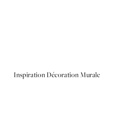
50%*
Botanica Verde Affiche
À partir de 6,50 €
13 €
Inspiration Décoration Murale