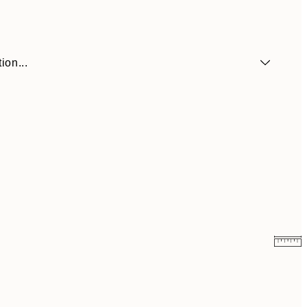
ion...
41,30 €
59 €
69,30 €