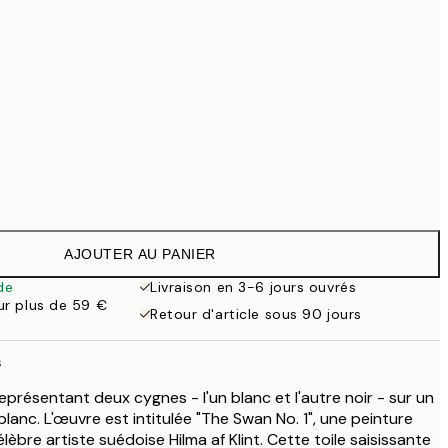
99 €
Pas de cadre
AJOUTER AU PANIER
de
Livraison en 3-6 jours ouvrés
our plus de 59 €
Retour d'article sous 90 jours
s
eprésentant deux cygnes - l'un blanc et l'autre noir - sur un
 blanc. L'œuvre est intitulée "The Swan No. 1", une peinture
èbre artiste suédoise Hilma af Klint. Cette toile saisissante