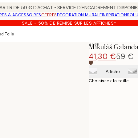
ARTIR DE 59 € D'ACHAT • SERVICE D'ENCADREMENT DISPONIB
RES & ACCESSOIRES
OFFRES
DÉCORATION MURALE
INSPIRATION
SOLU
SALE - 50% DE REMISE SUR LES AFFICHES*
d Toile
AH25
Mikuláš Galanda
41,30 €
59 €
Affiche
Choisissez la taille