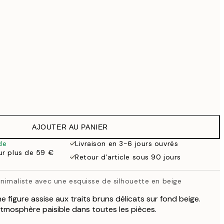
99 €
118,30 €
169 €
363,30 €
519 €
Pas de cadre
AJOUTER AU PANIER
de
Livraison en 3-6 jours ouvrés
our plus de 59 €
Retour d'article sous 90 jours
nimaliste avec une esquisse de silhouette en beige
e figure assise aux traits bruns délicats sur fond beige.
atmosphère paisible dans toutes les pièces.