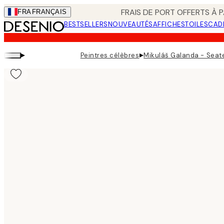
Skip
FRAIS DE PORT OFFERTS À P
FRA
FRANÇAIS
to
BESTSELLERS
NOUVEAUTÉS
AFFICHES
TOILES
CAD
main
content.
▸
▸
Peintres célèbres
Mikuláš Galanda - Seate