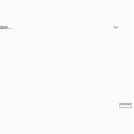
ion...
41,30 €
59 €
69,30 €