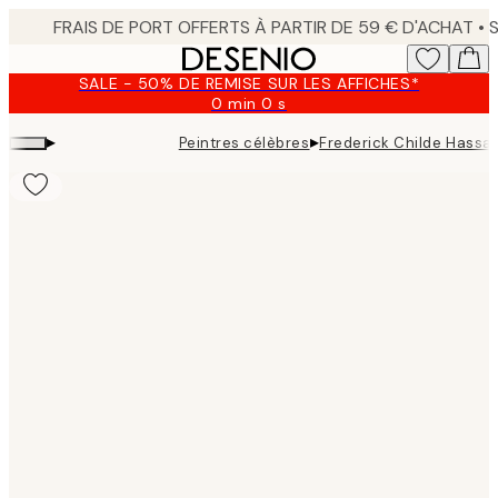
Skip
to
main
SALE - 50% DE REMISE SUR LES AFFICHES*
content.
0 min
0 s
Valable
jusqu'au
▸
▸
Peintres célèbres
Frederick Childe Hassa
:
2026-
08-
09
Product
images