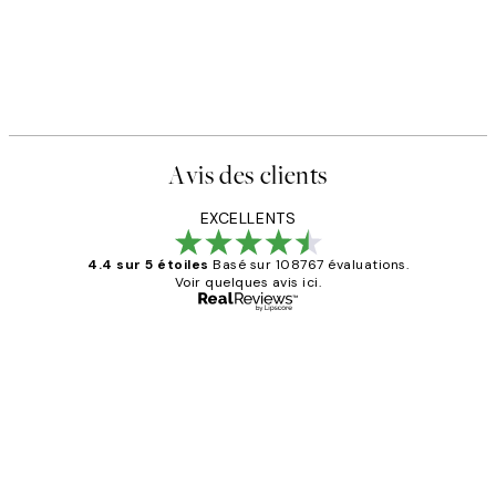
Avis des clients
EXCELLENTS
4.4 sur 5 étoiles
Basé sur 108767 évaluations.
Voir quelques avis ici.
Acheteur vérifié
Avis
des
Impression que le colis avait été
clients
ouvert.Feuille enveloppant les affiches
abîmées aux extrémités.
4 juin