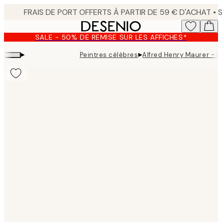
Skip
to
main
SALE - 50% DE REMISE SUR LES AFFICHES*
content.
▸
▸
Peintres célèbres
Alfred Henry Maurer - Hil
Product
images