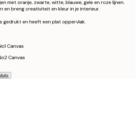
dre noir
en met oranje, zwarte, witte, blauwe, gele en roze lijnen.
178 €
en breng creativiteit en kleur in je interieur.
208,50 €
dre noir
278 €
as gedrukt en heeft een plat oppervlak.
148,50 €
dre de chêne
198 €
223,50 €
No1 Canvas
dre de chêne
298 €
No2 Canvas
duits