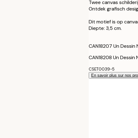
30x40 cm - Ca
Twee canvas schilderij
Ontdek grafisch design 
50x70 cm - Ca
Dit motief is op canv
Diepte: 3,5 cm.
30x40 cm - Ca
CAN18207 Un Dessin 
50x70 cm - Ca
CAN18208 Un Dessin 
CSET0039-5
En savoir plus sur nos pro