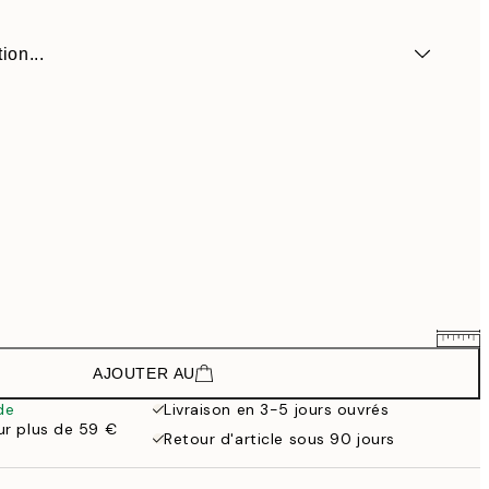
ion...
AJOUTER AU
88,50 €
118 €
de
Livraison en 3-5 jours ouvrés
our plus de 59 €
148,50 €
Retour d'article sous 90 jours
198 €
133,50 €