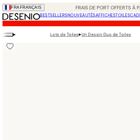
Skip
FRAIS DE PORT OFFERTS À P
FRA
FRANÇAIS
to
BESTSELLERS
NOUVEAUTÉS
AFFICHES
TOILES
CAD
main
content.
▸
▸
Lots de Toiles
Un Dessin Duo de Toiles