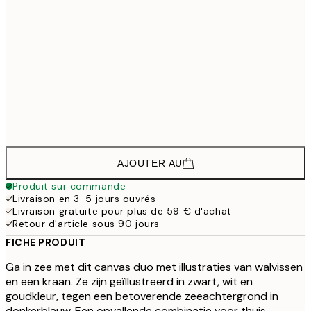
133,5
30x40 cm - Cadre noir
1
208,5
50x70 cm - Cadre noir
2
148,5
30x40 cm - Cadre de chêne
1
223,5
50x70 cm - Cadre de chêne
2
AJOUTER AU
Produit sur commande
Livraison en 3-5 jours ouvrés
Livraison gratuite pour plus de 59 € d'achat
Retour d'article sous 90 jours
FICHE PRODUIT
Ga in zee met dit canvas duo met illustraties van walvissen
en een kraan. Ze zijn geïllustreerd in zwart, wit en
goudkleur, tegen een betoverende zeeachtergrond in
donkerblauw. Een opvallende combinatie voor thuis.