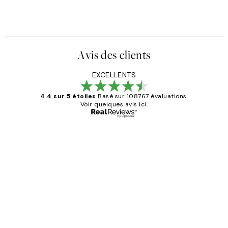
Avis des clients
EXCELLENTS
4.4 sur 5 étoiles
Basé sur 108767 évaluations.
Voir quelques avis ici.
Acheteur vérifié
Avis
des
Impression que le colis avait été
clients
ouvert.Feuille enveloppant les affiches
abîmées aux extrémités.
4 juin
Edith G