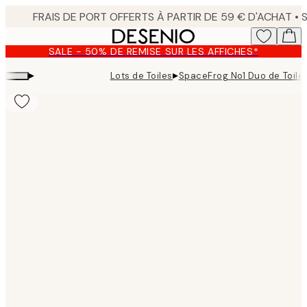
Skip
to
main
SALE - 50% DE REMISE SUR LES AFFICHES*
content.
▸
▸
Lots de Toiles
SpaceFrog No1 Duo de Toile
Product
images