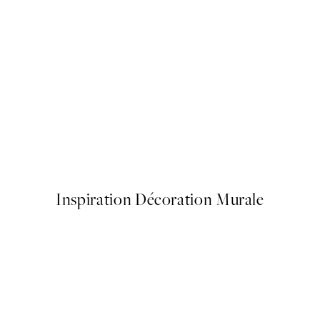
40%*
ARTISTES VEDETTES
Studio Vreeken - Cheers Affi
€
À partir de 13,17 €
21,95 €
Inspiration Décoration Murale