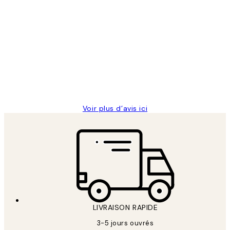
Acheteur vérifié
Avis
des
Impression que le colis avait été
clients
ouvert.Feuille enveloppant les affiches
abîmées aux extrémités.
4 juin
Edith G
Voir plus d’avis ici
LIVRAISON RAPIDE
3-5 jours ouvrés