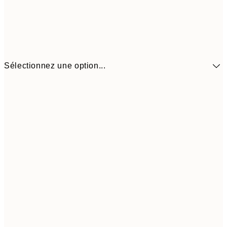
Sélectionnez une option...
41,3
30x40 cm