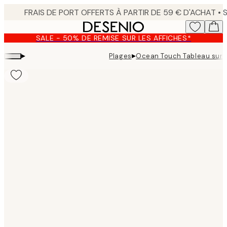
Skip
to
main
SALE - 50% DE REMISE SUR LES AFFICHES*
content.
▸
▸
Plages
Ocean Touch Tableau sur t
Product
images