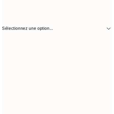
Sélectionnez une option...
41,3
30x40 cm