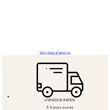
Acheteur vérifié
Avis
des
Impression que le colis avait été
clients
ouvert.Feuille enveloppant les affiches
abîmées aux extrémités.
4 juin
Edith G
Voir plus d’avis ici
LIVRAISON RAPIDE
3-5 jours ouvrés