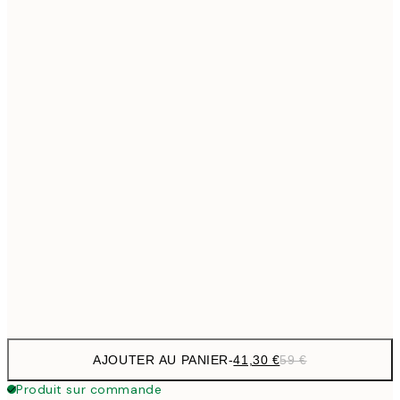
69,3
50x70 cm
Pas de cadre
AJOUTER AU PANIER
-
41,30 €
59 €
Produit sur commande