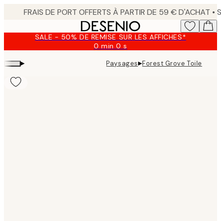
Skip
to
main
SALE - 50% DE REMISE SUR LES AFFICHES*
content.
0 min
0 s
Valable
jusqu'au
▸
▸
Paysages
Forest Grove Toile
:
2026-
08-
09
Product