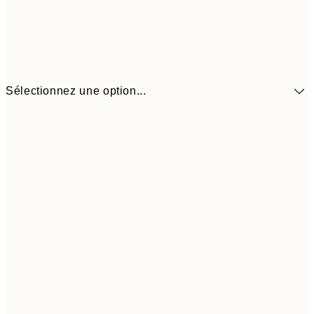
Sélectionnez une option...
41,3
30x40 cm