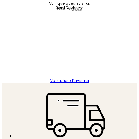
Voir quelques avis ici.
Acheteur vérifié
Avis
des
Impression que le colis avait été
clients
ouvert.Feuille enveloppant les affiches
abîmées aux extrémités.
4 juin
Edith G
Voir plus d’avis ici