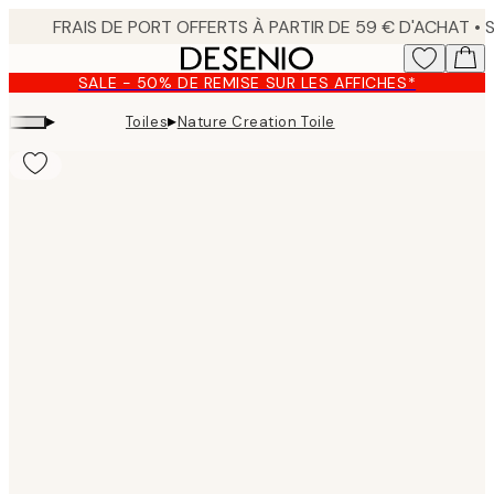
Skip
to
main
SALE - 50% DE REMISE SUR LES AFFICHES*
content.
▸
▸
Toiles
Nature Creation Toile
Product
images