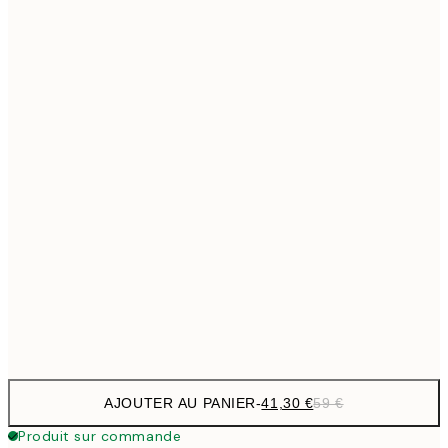
69,3
50x70 cm
Pas de cadre
AJOUTER AU PANIER
-
41,30 €
59 €
Produit sur commande