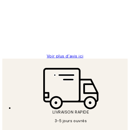
Acheteur vérifié
Avis
des
Impression que le colis avait été
clients
ouvert.Feuille enveloppant les affiches
abîmées aux extrémités.
4 juin
Edith G
Voir plus d’avis ici
LIVRAISON RAPIDE
3-5 jours ouvrés