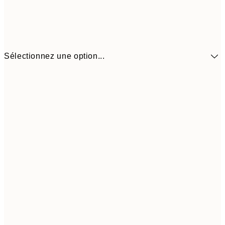
Sélectionnez une option...
41,3
30x40 cm