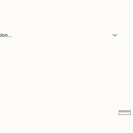
ion...
41,30 €
59 €