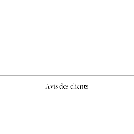
50%*
Olive Branches in Vase Affi
À partir de 6,50 €
13 €
Avis des clients
lis avait été ouvert.Feuille enveloppant les affiches abîmées aux e