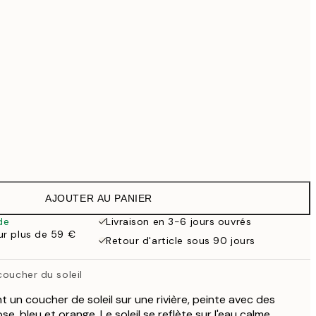
69,30 €
99 €
118,30 €
169 €
363,30 €
519 €
Pas de cadre
AJOUTER AU PANIER
de
Livraison en 3-6 jours ouvrés
our plus de 59 €
Retour d'article sous 90 jours
coucher du soleil
ant un coucher de soleil sur une rivière, peinte avec des
e, bleu et orange. Le soleil se reflète sur l'eau calme,