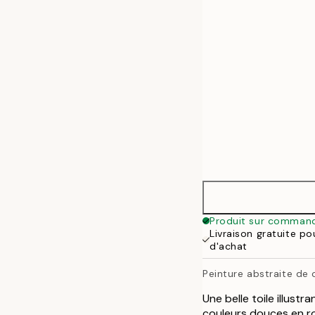
50x70 cm
70x100 cm
100x140 cm
Produit sur comman
Livraison gratuite p
d'achat
Peinture abstraite de 
Une belle toile illustr
couleurs douces en ros