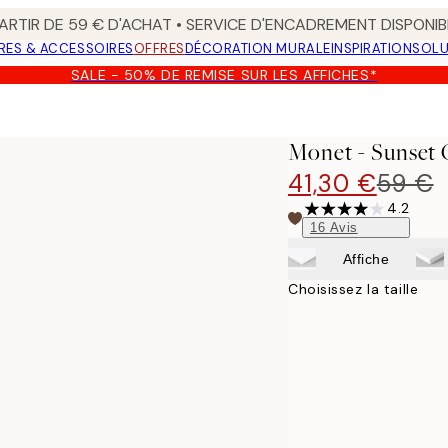
ARTIR DE 59 € D'ACHAT • SERVICE D'ENCADREMENT DISPONIB
RES & ACCESSOIRES
OFFRES
DÉCORATION MURALE
INSPIRATION
SOLU
SALE - 50% DE REMISE SUR LES AFFICHES*
Toile
Monet - Sunset 
41,30 €
59 €
4.2
16
Avis
Affiche
Choisissez la taille