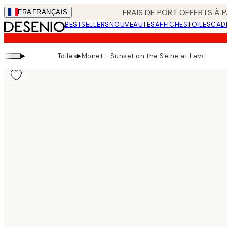
Skip
FRAIS DE PORT OFFERTS À P
FRA
FRANÇAIS
to
BESTSELLERS
NOUVEAUTÉS
AFFICHES
TOILES
CAD
main
content.
▸
▸
Toiles
Monet - Sunset on the Seine at Lavacourt 