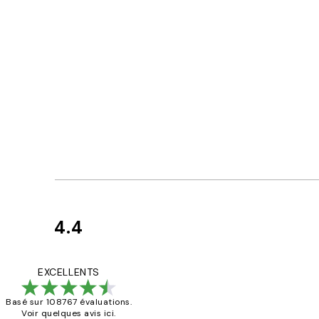
4.4
Avis
des
Impression que le co
EXCELLENTS
clients
Basé sur 108767 évaluations.
Voir quelques avis ici.