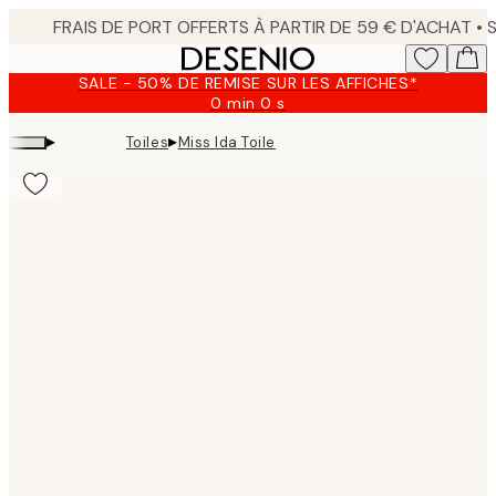
Skip
to
main
SALE - 50% DE REMISE SUR LES AFFICHES*
content.
0 min
0 s
Valable
jusqu'au
▸
▸
Toiles
Miss Ida Toile
:
2026-
08-
09
Product
images