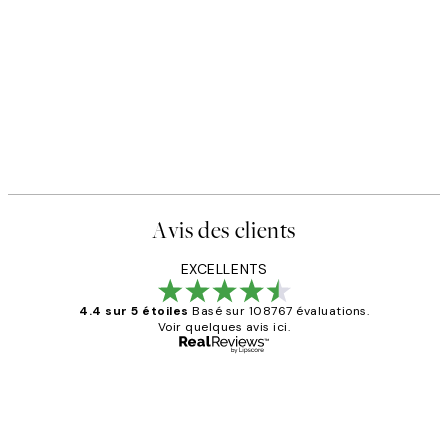
Avis des clients
EXCELLENTS
4.4 sur 5 étoiles
Basé sur 108767 évaluations.
Voir quelques avis ici.
Acheteur vérifié
Avis
des
Impression que le colis avait été