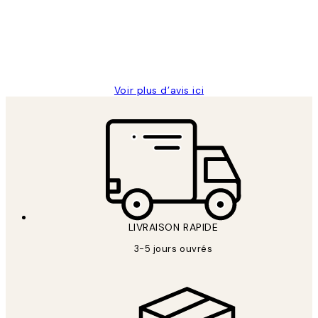
clients
ouvert.Feuille enveloppant les affiches
abîmées aux extrémités.
4 juin
Edith G
Voir plus d’avis ici
LIVRAISON RAPIDE
3-5 jours ouvrés