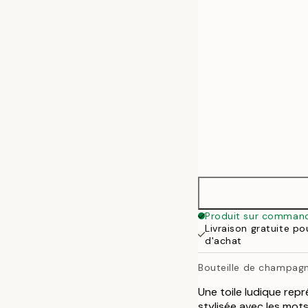
50x70 cm
Produit sur comman
Livraison gratuite p
d'achat
Bouteille de champagn
Une toile ludique re
stylisée avec les mots