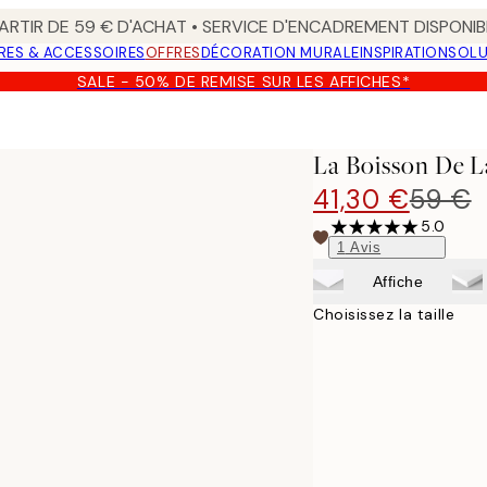
ARTIR DE 59 € D'ACHAT • SERVICE D'ENCADREMENT DISPONIB
RES & ACCESSOIRES
OFFRES
DÉCORATION MURALE
INSPIRATION
SOLU
SALE - 50% DE REMISE SUR LES AFFICHES*
La Boisson De La
41,30 €
59 €
5.0
1
Avis
Affiche
Choisissez la taille