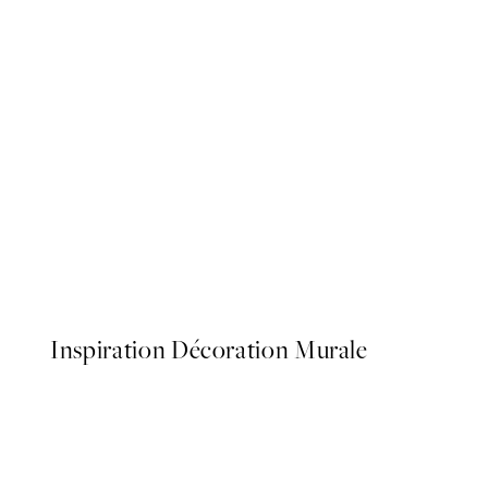
50%*
Botanica Verde Affiche
À partir de 6,50 €
13 €
Inspiration Décoration Murale