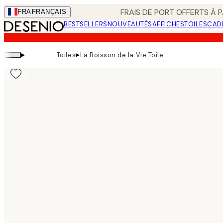
Skip
FRAIS DE PORT OFFERTS À P
FRA
FRANÇAIS
to
BESTSELLERS
NOUVEAUTÉS
AFFICHES
TOILES
CAD
main
content.
▸
▸
Toiles
La Boisson de la Vie Toile