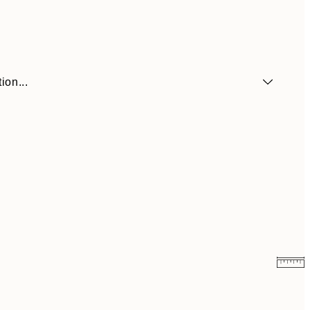
ion...
41,30 €
59 €