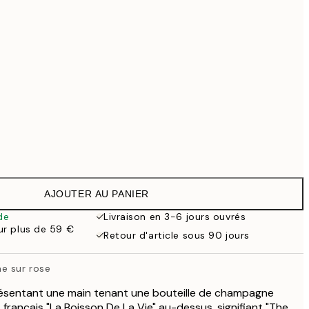
69,30 €
99 €
Pas de cadre
AJOUTER AU PANIER
de
Livraison en 3-6 jours ouvrés
our plus de 59 €
Retour d'article sous 90 jours
e sur rose
présentant une main tenant une bouteille de champagne
 français "La Boisson De La Vie" au-dessus, signifiant "The