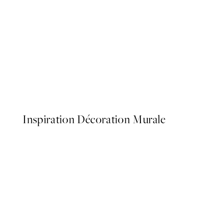
50%*
Botanica Verde Affiche
À partir de 6,50 €
13 €
Inspiration Décoration Murale