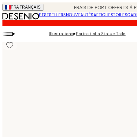
Skip
FRAIS DE PORT OFFERTS À P
FRA
FRANÇAIS
to
BESTSELLERS
NOUVEAUTÉS
AFFICHES
TOILES
CAD
main
content.
▸
▸
Illustrations
Portrait of a Statue Toile