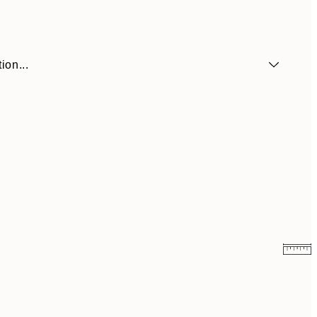
ion...
41,30 €
59 €
69,30 €