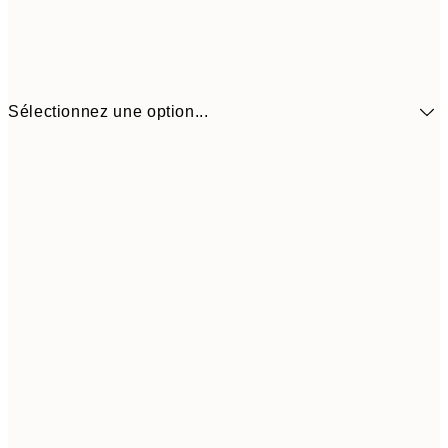
Sélectionnez une option...
41,3
30x40 cm