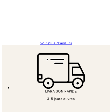
des
Impression que le colis avait été
clients
ouvert.Feuille enveloppant les affiches
abîmées aux extrémités.
4 juin
Edith G
Voir plus d’avis ici
LIVRAISON RAPIDE
3-5 jours ouvrés