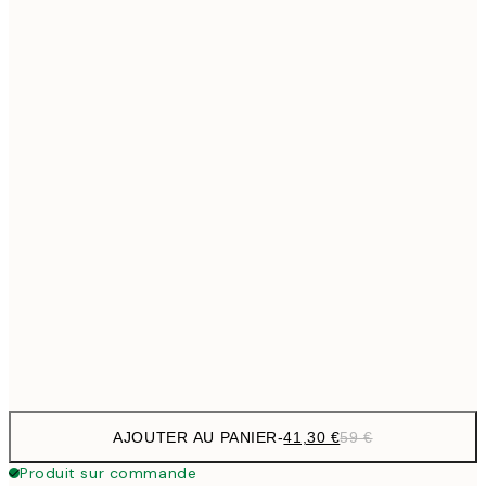
69,3
50x70 cm
Pas de cadre
AJOUTER AU PANIER
-
41,30 €
59 €
Produit sur commande