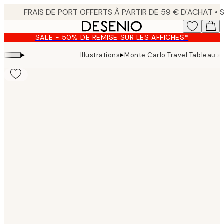
Skip
to
main
SALE - 50% DE REMISE SUR LES AFFICHES*
content.
▸
▸
Illustrations
Monte Carlo Travel Tableau su
Product
images