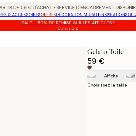
ARTIR DE 59 € D'ACHAT • SERVICE D'ENCADREMENT DISPONIB
RES & ACCESSOIRES
OFFRES
DÉCORATION MURALE
INSPIRATION
SOLU
SALE - 50% DE REMISE SUR LES AFFICHES*
0 min
0 s
Valable
jusqu'au
:
2026-
Gelato Toile
08-
09
59 €
Affiche
Choisissez la taille