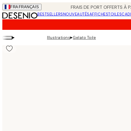
Skip
FRAIS DE PORT OFFERTS À P
FRA
FRANÇAIS
to
BESTSELLERS
NOUVEAUTÉS
AFFICHES
TOILES
CAD
main
content.
▸
▸
Illustrations
Gelato Toile