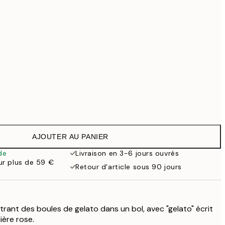
99 €
169 €
519 €
Pas de cadre
AJOUTER AU PANIER
de
Livraison en 3-6 jours ouvrés
our plus de 59 €
Retour d'article sous 90 jours
trant des boules de gelato dans un bol, avec "gelato" écrit
ière rose.