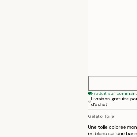
50x70 cm
70x100 cm
100x140 cm
Produit sur comman
Livraison gratuite p
d'achat
Gelato Toile
Une toile colorée mon
en blanc sur une bann