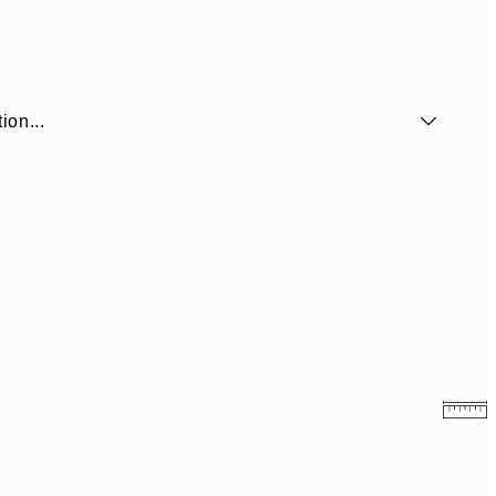
ion...
59 €