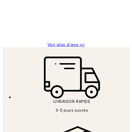
des
Impression que le colis avait été
clients
ouvert.Feuille enveloppant les affiches
abîmées aux extrémités.
4 juin
Edith G
Voir plus d’avis ici
LIVRAISON RAPIDE
3-5 jours ouvrés