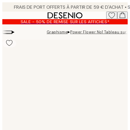
Skip
to
main
SALE - 50% DE REMISE SUR LES AFFICHES*
content.
▸
▸
Graphisme
Power Flower No1 Tableau sur t
Product
images