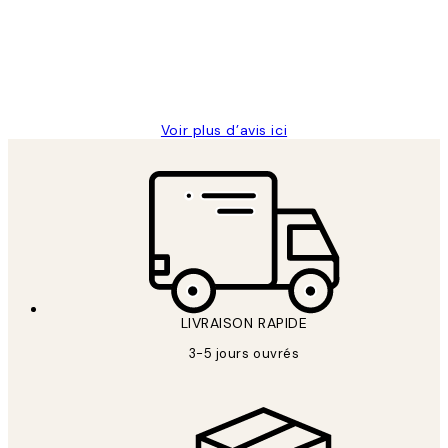
clients
ouvert.Feuille enveloppant les affiches
abîmées aux extrémités.
4 juin
Edith G
Voir plus d’avis ici
LIVRAISON RAPIDE
3-5 jours ouvrés