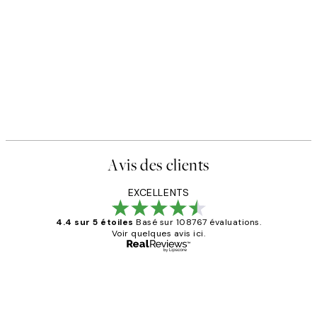
Avis des clients
EXCELLENTS
4.4 sur 5 étoiles
Basé sur 108767 évaluations.
Voir quelques avis ici.
Acheteur vérifié
Avis
des
Impression que le colis avait été