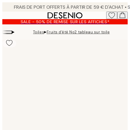
Skip
to
main
SALE - 50% DE REMISE SUR LES AFFICHES*
content.
▸
▸
Toiles
Fruits d'été No2 tableau sur toile
Product
images