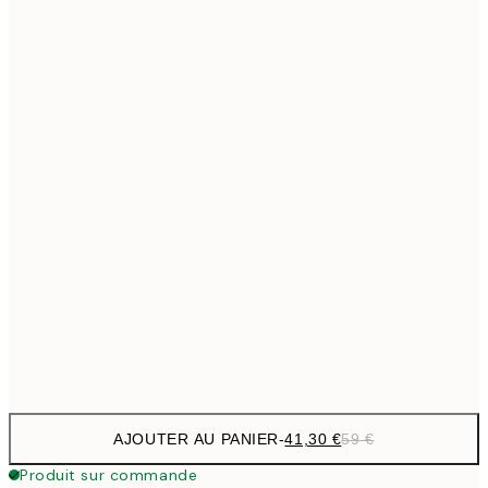
69,3
50x70 cm
Pas de cadre
AJOUTER AU PANIER
-
41,30 €
59 €
Produit sur commande