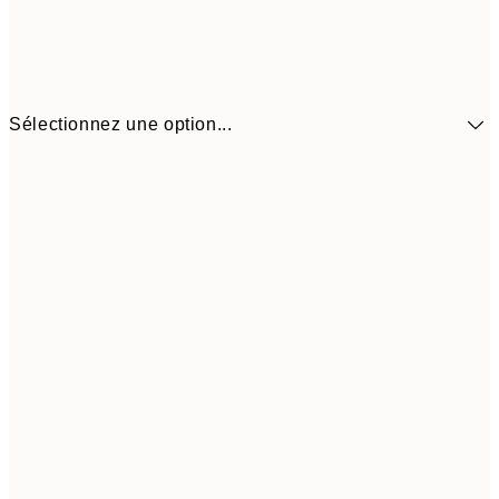
Sélectionnez une option...
41,3
30x40 cm