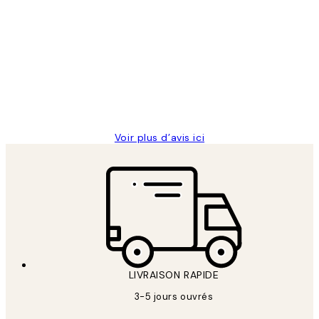
Acheteur vérifié
Avis
des
Impression que le colis avait été
clients
ouvert.Feuille enveloppant les affiches
abîmées aux extrémités.
4 juin
Edith G
Voir plus d’avis ici
LIVRAISON RAPIDE
3-5 jours ouvrés