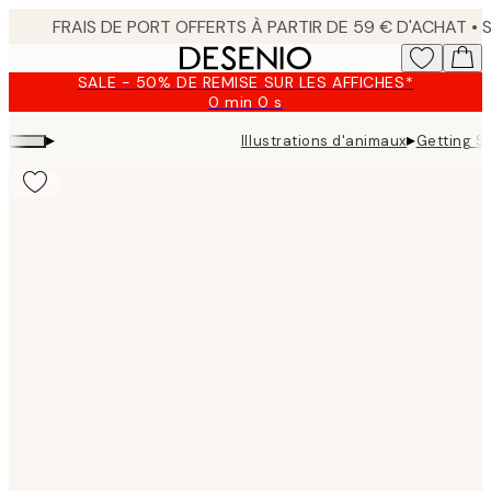
Skip
to
main
SALE - 50% DE REMISE SUR LES AFFICHES*
content.
0 min
0 s
Valable
jusqu'au
▸
▸
Illustrations d'animaux
Getting Sh
:
2026-
08-
09
Product