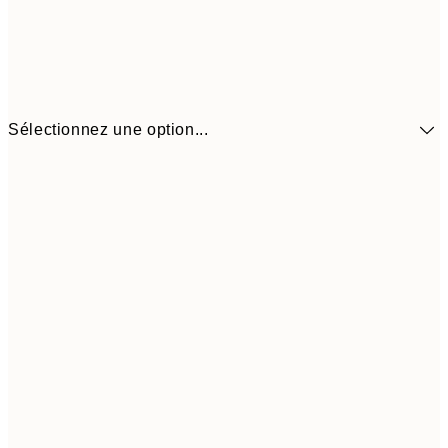
Sélectionnez une option...
41,3
30x40 cm