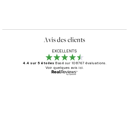
Avis des clients
EXCELLENTS
4.4 sur 5 étoiles
Basé sur 108767 évaluations.
Voir quelques avis ici.
Acheteur vérifié
Avis
des
Impression que le colis avait été
clients
ouvert.Feuille enveloppant les affiches
abîmées aux extrémités.
4 juin
Edith G