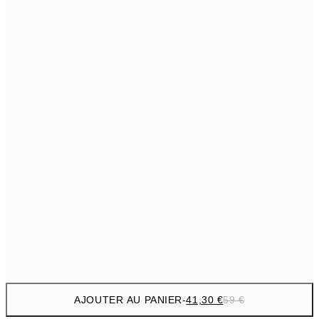
69,3
50x70 cm
Pas de cadre
AJOUTER AU PANIER
-
41,30 €
59 €