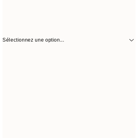
Sélectionnez une option...
41,3
30x40 cm