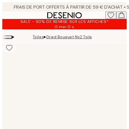
Skip
to
main
SALE - 50% DE REMISE SUR LES AFFICHES*
content.
0 min
0 s
Valable
jusqu'au
▸
▸
Toiles
Dried Bouquet No2 Toile
:
2026-
08-
09
Product