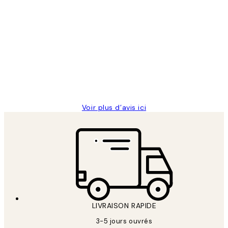
Acheteur vérifié
Avis
des
Impression que le colis avait été
clients
ouvert.Feuille enveloppant les affiches
abîmées aux extrémités.
4 juin
Edith G
Voir plus d’avis ici
LIVRAISON RAPIDE
3-5 jours ouvrés