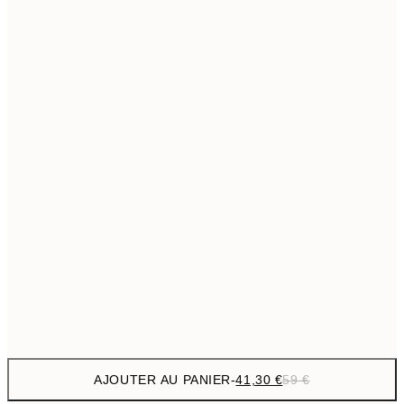
69,3
50x70 cm
Pas de cadre
AJOUTER AU PANIER
-
41,30 €
59 €