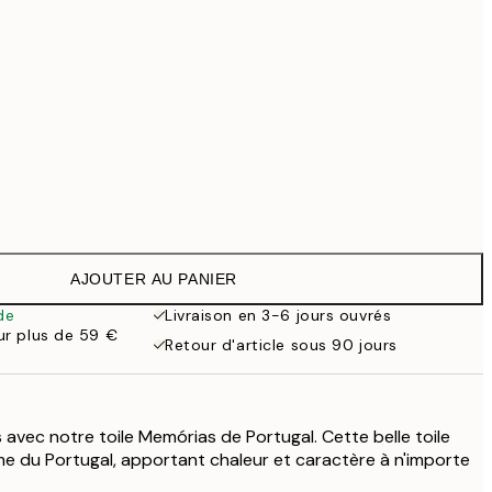
99 €
118,30 €
169 €
363,30 €
519 €
Pas de cadre
AJOUTER AU PANIER
de
Livraison en 3-6 jours ouvrés
our plus de 59 €
Retour d'article sous 90 jours
avec notre toile Memórias de Portugal. Cette belle toile
me du Portugal, apportant chaleur et caractère à n'importe