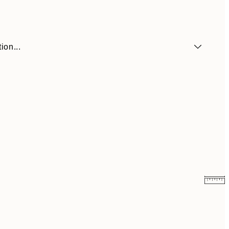
ion...
41,30 €
59 €
69,30 €