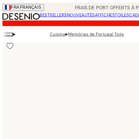
Skip
FRAIS DE PORT OFFERTS À P
FRA
FRANÇAIS
to
BESTSELLERS
NOUVEAUTÉS
AFFICHES
TOILES
CAD
main
content.
▸
▸
Cuisine
Memórias de Portugal Toile