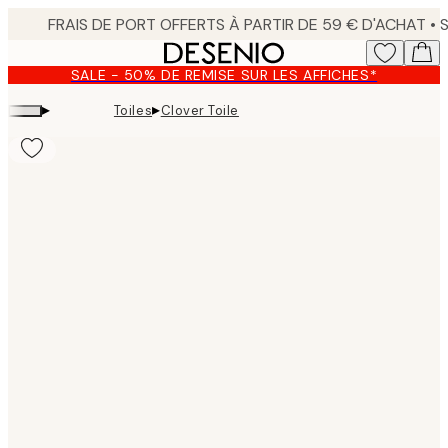
Skip
to
main
SALE - 50% DE REMISE SUR LES AFFICHES*
content.
▸
▸
Toiles
Clover Toile
Product
images