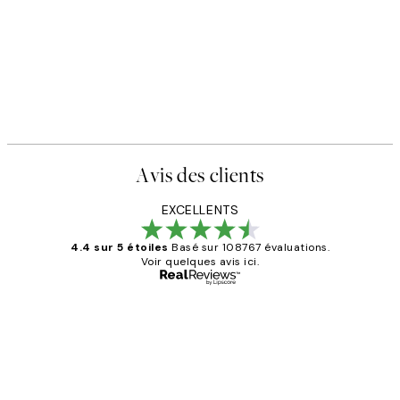
Avis des clients
EXCELLENTS
4.4 sur 5 étoiles
Basé sur 108767 évaluations.
Voir quelques avis ici.
Acheteur vérifié
Avis
des
Impression que le colis avait été
clients
ouvert.Feuille enveloppant les affiches
abîmées aux extrémités.