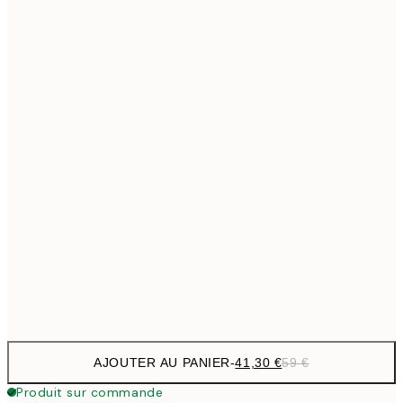
69,3
50x70 cm
Pas de cadre
AJOUTER AU PANIER
-
41,30 €
59 €
Produit sur commande