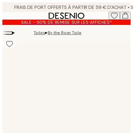
Skip
to
main
SALE - 50% DE REMISE SUR LES AFFICHES*
content.
▸
▸
Toiles
By the River Toile
Product
images