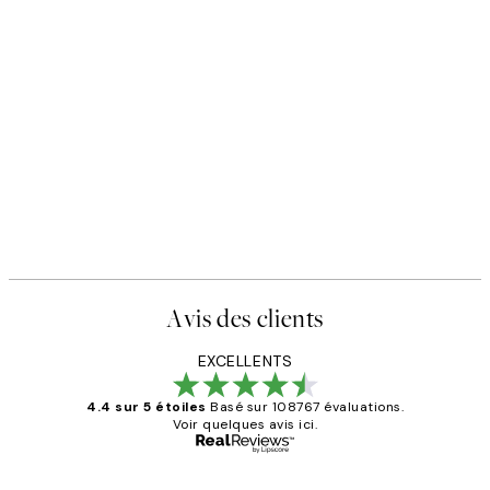
50%*
Abstract Green Shapes No1 A
,95 €
À partir de 6,50 €
13 €
Avis des clients
EXCELLENTS
4.4 sur 5 étoiles
Basé sur 108767 évaluations.
Voir quelques avis ici.
Acheteur vérifié