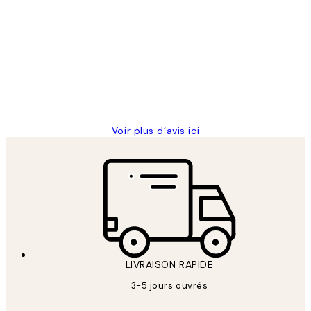
Avis
des
Impression que le colis avait été
clients
ouvert.Feuille enveloppant les affiches
abîmées aux extrémités.
4 juin
Edith G
Voir plus d’avis ici
LIVRAISON RAPIDE
3-5 jours ouvrés