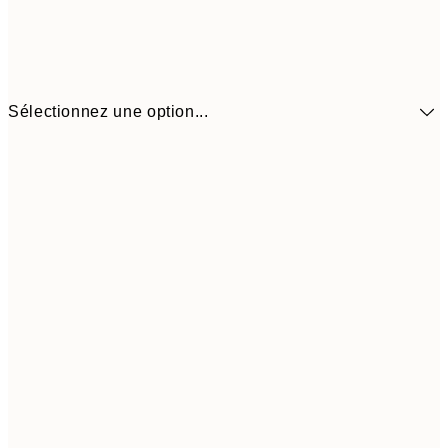
Sélectionnez une option...
41,3
30x40 cm