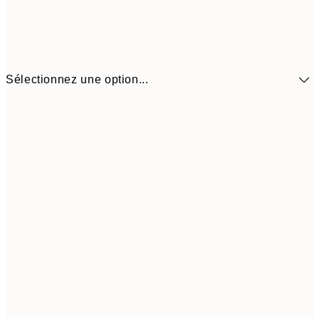
Sélectionnez une option...
41,3
30x40 cm