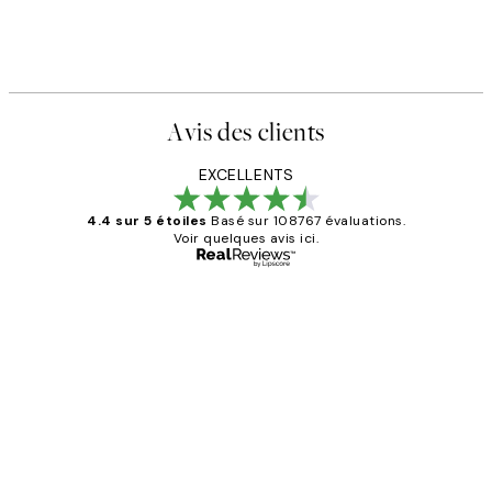
Avis des clients
EXCELLENTS
4.4 sur 5 étoiles
Basé sur 108767 évaluations.
Voir quelques avis ici.
Acheteur vérifié
Avis
des
Impression que le colis avait été
clients
ouvert.Feuille enveloppant les affiches
abîmées aux extrémités.
4 juin
Edith G