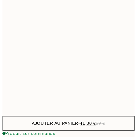
69,3
50x70 cm
Pas de cadre
AJOUTER AU PANIER
-
41,30 €
59 €
Produit sur commande