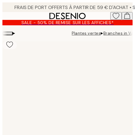
Skip
to
main
SALE - 50% DE REMISE SUR LES AFFICHES*
content.
▸
▸
Plantes vertes
Branches in Vas
Product
images