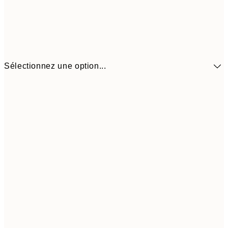
Sélectionnez une option...
41,3
30x40 cm