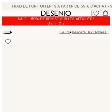
Skip
to
main
SALE - 50% DE REMISE SUR LES AFFICHES*
content.
0 min
0 s
Valable
jusqu'au
▸
▸
Fleurs
Delicate Dry Flowers Toi
:
2026-
08-
09
Product