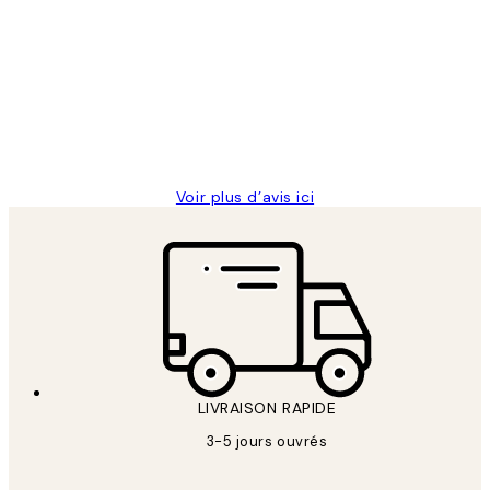
des
Impression que le colis avait été
clients
ouvert.Feuille enveloppant les affiches
abîmées aux extrémités.
4 juin
Edith G
Voir plus d’avis ici
LIVRAISON RAPIDE
3-5 jours ouvrés