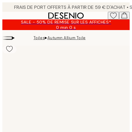
Skip
to
main
SALE - 50% DE REMISE SUR LES AFFICHES*
content.
0 min
0 s
Valable
jusqu'au
▸
▸
Toiles
Autumn Allium Toile
:
2026-
08-
09
Product