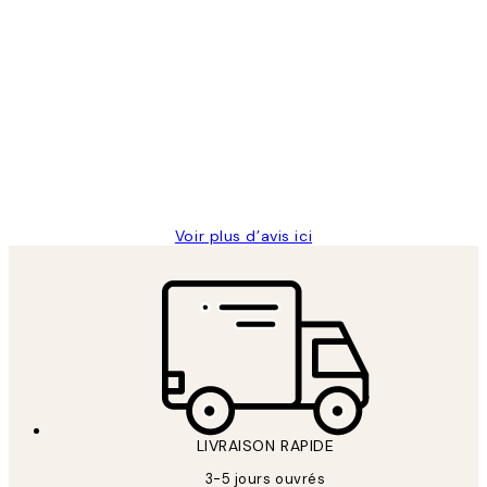
Acheteur vérifié
Avis
des
Impression que le colis avait été
clients
ouvert.Feuille enveloppant les affiches
abîmées aux extrémités.
4 juin
Edith G
Voir plus d’avis ici
LIVRAISON RAPIDE
3-5 jours ouvrés