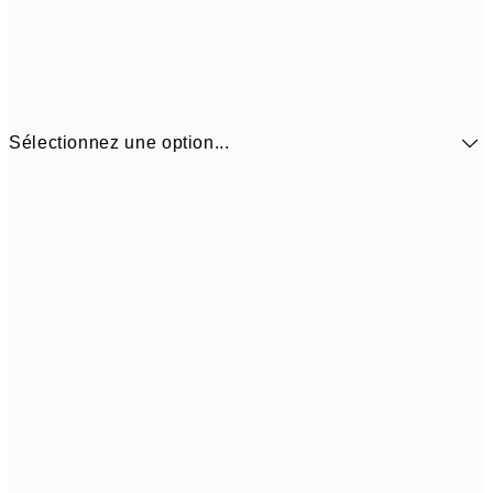
Sélectionnez une option...
41,3
30x40 cm