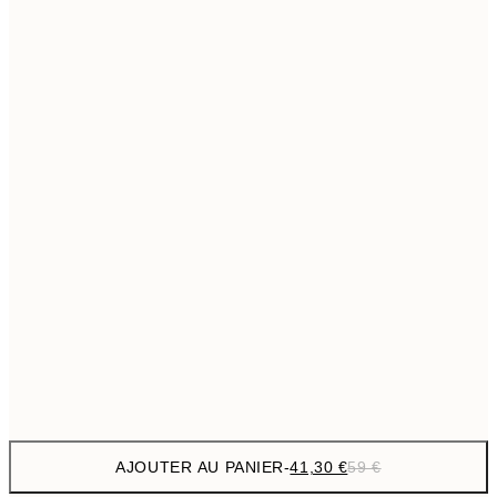
69,3
50x70 cm
Pas de cadre
AJOUTER AU PANIER
-
41,30 €
59 €