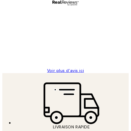
Acheteur vérifié
Avis
des
Impression que le colis avait été
clients
ouvert.Feuille enveloppant les affiches
abîmées aux extrémités.
4 juin
Edith G
Voir plus d’avis ici
LIVRAISON RAPIDE