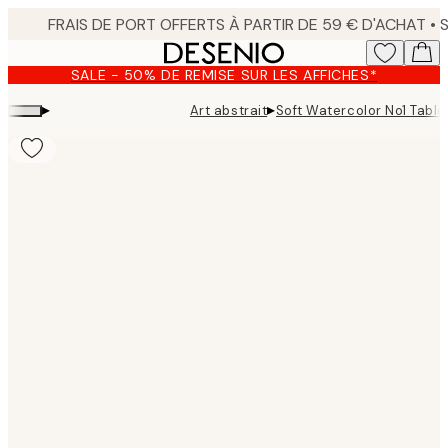
Skip
to
main
SALE - 50% DE REMISE SUR LES AFFICHES*
content.
▸
▸
Art abstrait
Soft Watercolor No1 Table
Product
images