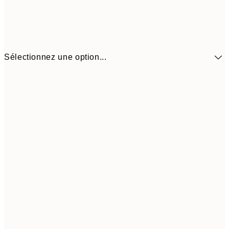
Sélectionnez une option...
41,3
30x40 cm