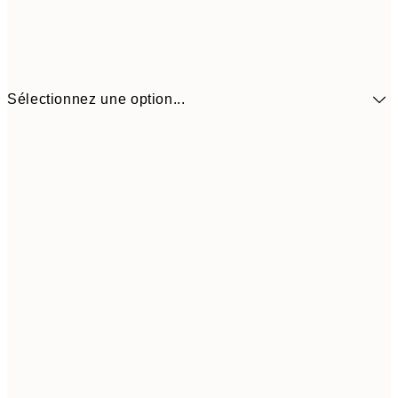
Sélectionnez une option...
41,3
30x40 cm