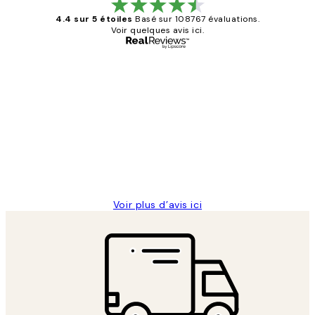
4.4 sur 5 étoiles
Basé sur 108767 évaluations.
Voir quelques avis ici.
Acheteur vérifié
Avis
des
Impression que le colis avait été
clients
ouvert.Feuille enveloppant les affiches
abîmées aux extrémités.
4 juin
Edith G
Voir plus d’avis ici