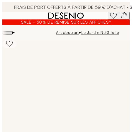
Skip
to
main
SALE - 50% DE REMISE SUR LES AFFICHES*
content.
▸
▸
Art abstrait
Le Jardin No13 Toile
Product
images