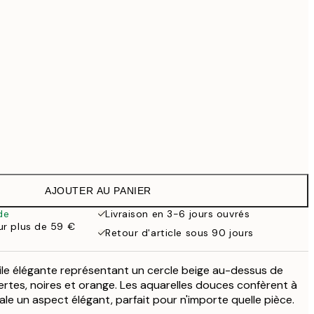
69,30 €
99 €
Pas de cadre
AJOUTER AU PANIER
de
Livraison en 3-6 jours ouvrés
our plus de 59 €
Retour d'article sous 90 jours
ile élégante représentant un cercle beige au-dessus de
rtes, noires et orange. Les aquarelles douces confèrent à
le un aspect élégant, parfait pour n'importe quelle pièce.