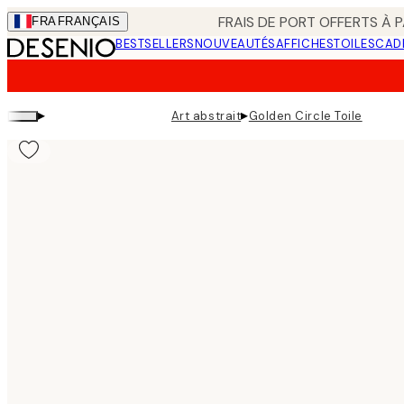
Skip
FRAIS DE PORT OFFERTS À P
FRA
FRANÇAIS
to
BESTSELLERS
NOUVEAUTÉS
AFFICHES
TOILES
CAD
main
content.
▸
▸
Art abstrait
Golden Circle Toile