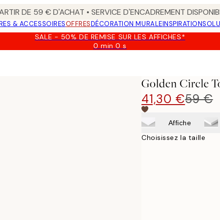
ARTIR DE 59 € D'ACHAT • SERVICE D'ENCADREMENT DISPONIB
RES & ACCESSOIRES
OFFRES
DÉCORATION MURALE
INSPIRATION
SOLU
SALE - 50% DE REMISE SUR LES AFFICHES*
0 min
0 s
Valable
jusqu'au
:
2026-
Golden Circle T
08-
09
41,30 €
59 €
Affiche
Choisissez la taille