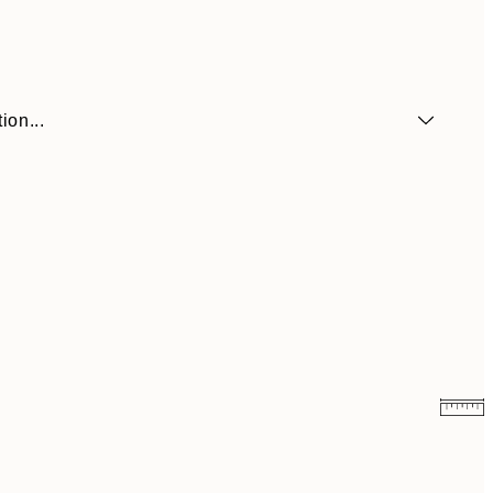
ion...
41,30 €
59 €