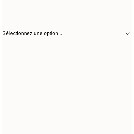
Sélectionnez une option...
41,3
30x40 cm