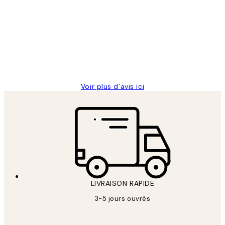
des
Impression que le colis avait été
clients
ouvert.Feuille enveloppant les affiches
abîmées aux extrémités.
4 juin
Edith G
Voir plus d’avis ici
LIVRAISON RAPIDE
3-5 jours ouvrés