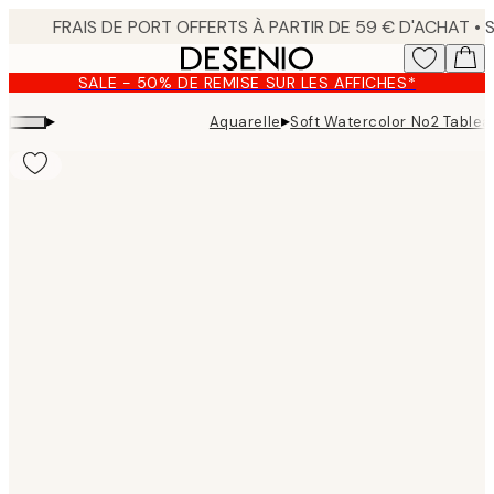
Skip
to
main
SALE - 50% DE REMISE SUR LES AFFICHES*
content.
▸
▸
Aquarelle
Soft Watercolor No2 Tableau
Product
images