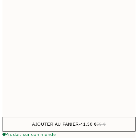
69,3
50x70 cm
Pas de cadre
AJOUTER AU PANIER
-
41,30 €
59 €
Produit sur commande