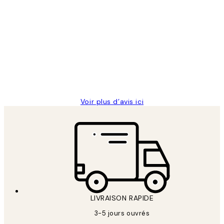
Acheteur vérifié
Avis
des
Impression que le colis avait été
clients
ouvert.Feuille enveloppant les affiches
abîmées aux extrémités.
4 juin
Edith G
Voir plus d’avis ici
LIVRAISON RAPIDE
3-5 jours ouvrés