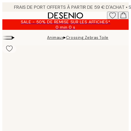
Skip
to
main
SALE - 50% DE REMISE SUR LES AFFICHES*
content.
0 min
0 s
Valable
jusqu'au
▸
▸
Animaux
Crossing Zebras Toile
:
2026-
08-
09
Product