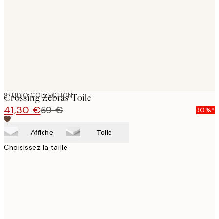
images
STUDIO COLLECTION
Crossing Zebras Toile
41,30 €
59 €
30%*
Affiche
Toile
Choisissez la taille