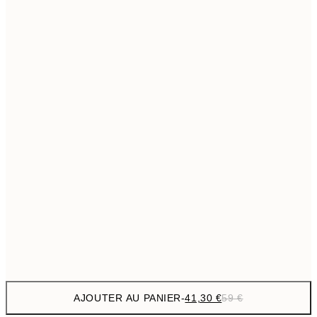
69,3
50x70 cm
Pas de cadre
AJOUTER AU PANIER
-
41,30 €
59 €