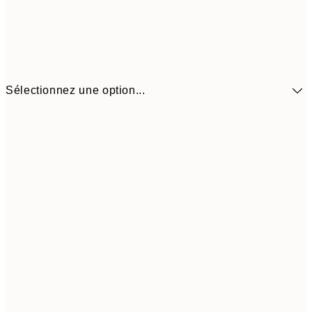
Sélectionnez une option...
41,3
30x40 cm