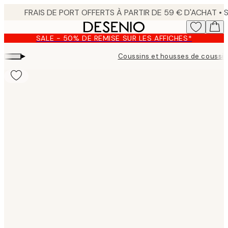
Skip
to
main
SALE - 50% DE REMISE SUR LES AFFICHES*
content.
▸
Coussins et housses de coussi
Product
images