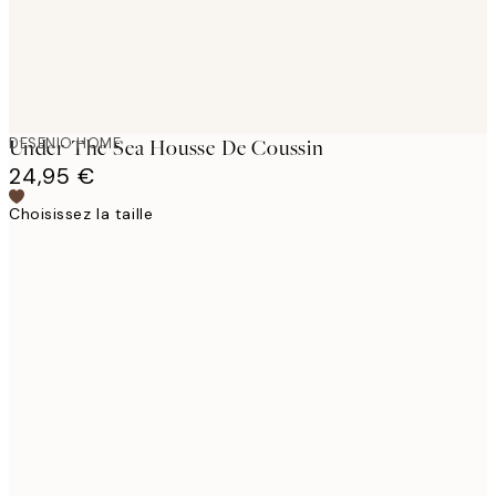
DESENIO HOME
Under The Sea Housse De Coussin
24,95 €
Choisissez la taille