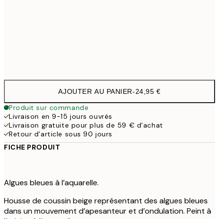
40 x 40 cm avec rembourrage
29,9
50 x 50 cm avec rembourrage
35,9
60 x 60 cm avec rembourrage
41,9
AJOUTER AU PANIER
-
24,95 €
Produit sur commande
Livraison en 9-15 jours ouvrés
Livraison gratuite pour plus de 59 € d'achat
Retour d'article sous 90 jours
FICHE PRODUIT
Algues bleues à l’aquarelle.
Housse de coussin beige représentant des algues bleues
dans un mouvement d’apesanteur et d’ondulation. Peint à