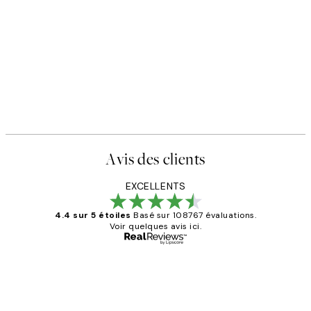
Avis des clients
EXCELLENTS
4.4 sur 5 étoiles
Basé sur 108767 évaluations.
Voir quelques avis ici.
Acheteur vérifié
Avis
des
Impression que le colis avait été