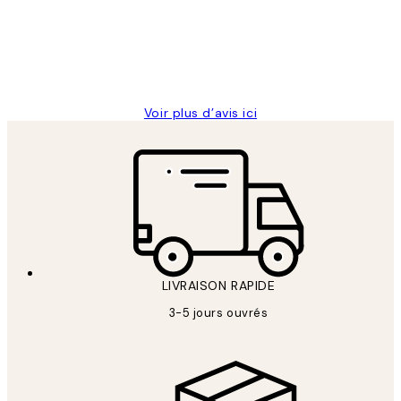
clients
ouvert.Feuille enveloppant les affiches
abîmées aux extrémités.
4 juin
Edith G
Voir plus d’avis ici
LIVRAISON RAPIDE
3-5 jours ouvrés