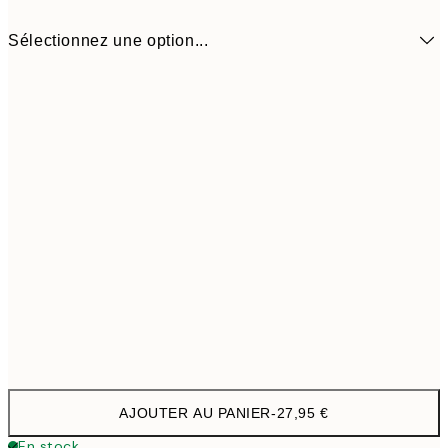
Sélectionnez une option...
31 cm
27,9
AJOUTER AU PANIER
-
27,95 €
En stock