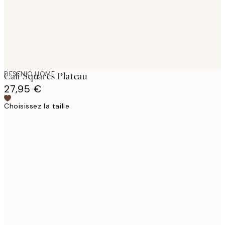
DESENIO HOME
Cali Squares Plateau
27,95 €
Choisissez la taille