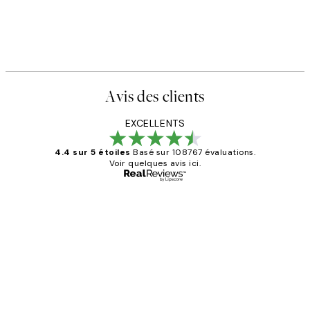
Avis des clients
EXCELLENTS
4.4 sur 5 étoiles
Basé sur 108767 évaluations.
Voir quelques avis ici.
Acheteur vérifié
Avis
des
Impression que le colis avait été
clients
ouvert.Feuille enveloppant les affiches
abîmées aux extrémités.
4 juin
Edith G