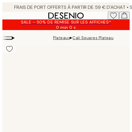
Skip
to
main
SALE - 50% DE REMISE SUR LES AFFICHES*
content.
0 min
0 s
Valable
jusqu'au
▸
▸
Plateaux
Cali Squares Plateau
:
2026-
08-
10
Product
images